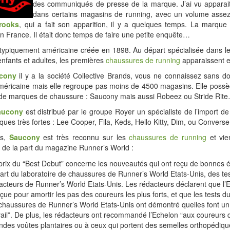
des communiqués de presse de la marque. J’ai vu apparai
dans certains magasins de running, avec un volume assez
rooks
, qui a fait son apparition, il y a quelques temps. La marqu
 en France. Il était donc temps de faire une petite enquête…
ypiquement américaine créée en 1898. Au départ spécialisée dans l
 enfants et adultes, les premières
chaussures de running
apparaissent 
cony
il y a la société Collective Brands, vous ne connaissez sans d
éricaine mais elle regroupe pas moins de 4500 magasins. Elle poss
 de marques de chaussure : Saucony mais aussi Robeez ou Stride Rit
aucony
est distribué par le groupe Royer un spécialiste de l’import d
ues très fortes : Lee Cooper, Fila, Keds, Hello Kitty, Dim, ou Converse
is,
Saucony
est très reconnu sur les
chaussures de running
et vie
de la part du magazine Runner’s World :
prix du “Best Debut” concerne les nouveautés qui ont reçu de bonnes é
part du laboratoire de chaussures de Runner’s World Etats-Unis, des te
acteurs de Runner’s World Etats-Unis. Les rédacteurs déclarent que l’
çue pour amortir les pas des coureurs les plus forts, et que les tests du
chaussures de Runner’s World Etats-Unis ont démontré quelles font un
vail”. De plus, les rédacteurs ont recommandé l’Echelon “aux coureurs 
ndes voûtes plantaires ou à ceux qui portent des semelles orthopédique