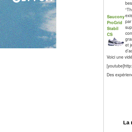
bes
“Th
exi
Saucony
par
ProGrid
sup
Stabil
com
CS
gra
et 
d’a
Voici une vid
[youtube]htt
Des expérienc
La 