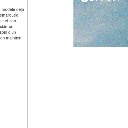
un modèle déjà
 remarquée
nne et son
sidèrent
soin d’un
bon maintien