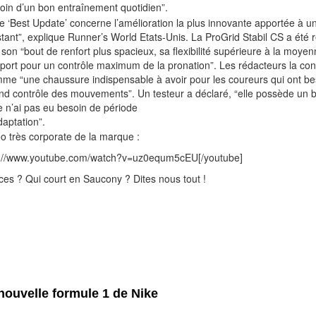
oin d’un bon entraînement quotidien”.
e ‘Best Update’ concerne l’amélioration la plus innovante apportée à 
stant”, explique Runner’s World Etats-Unis. La ProGrid Stabil CS a été
 son “bout de renfort plus spacieux, sa flexibilité supérieure à la moye
port pour un contrôle maximum de la pronation”. Les rédacteurs la con
me “une chaussure indispensable à avoir pour les coureurs qui ont be
nd contrôle des mouvements”. Un testeur a déclaré, “elle possède un 
je n’ai pas eu besoin de période
daptation”.
éo très corporate de la marque :
p://www.youtube.com/watch?v=uz0equm5cEU[/youtube]
es ? Qui court en Saucony ? Dites nous tout !
nouvelle formule 1 de Nike