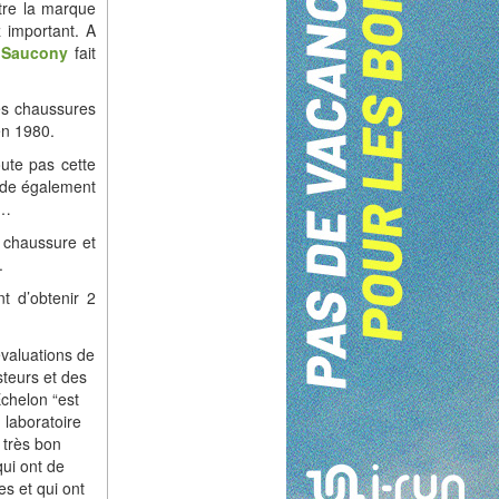
tre la marque
 important. A
e
Saucony
fait
es chaussures
en 1980.
oute pas cette
ède également
e…
e chaussure et
.
nt d’obtenir 2
valuations de
steurs et des
Echelon “est
 laboratoire
 très bon
qui ont de
s et qui ont