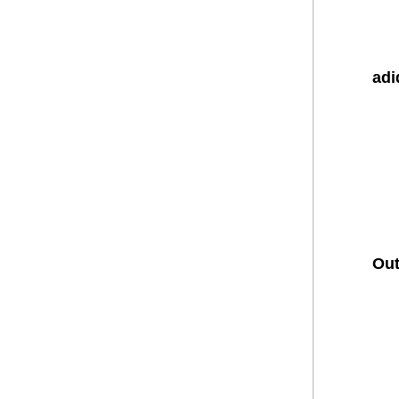
adi
Out