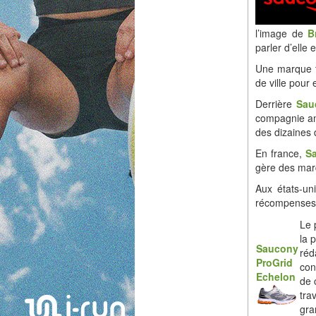
l’image de
B
parler d’elle
Une marque t
de ville pour
Derrière
Sau
compagnie am
des dizaines
En france,
S
gère des marq
Aux états-un
récompenses 
Le 
la 
Saucony
réd
ProGrid
con
Echelon
de 
tra
gra