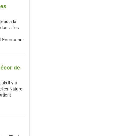
ses
ées à la
dues : les
t Forerunner
décor de
uis il y a
elles Nature
rtient