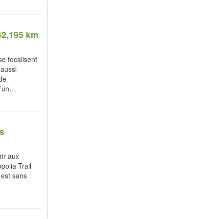
 42,195 km
e focalisent
 aussi
 de
 d’un…
as
rir aux
polia Trail
 est sans