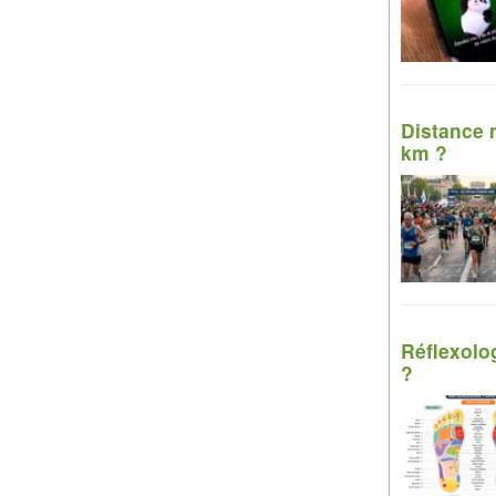
Distance 
km ?
Réflexolog
?