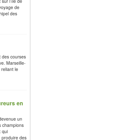
 sur l’île de
 voyage de
hipel des
t des courses
e. Marseille-
reliant le
ureurs en
 devenue un
es champions
 qui
e produire des