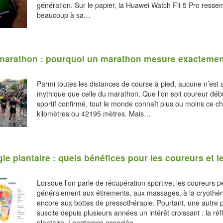
génération. Sur le papier, la Huawei Watch Fit 5 Pro resse
beaucoup à sa…
marathon : pourquoi un marathon mesure exactemen
Parmi toutes les distances de course à pied, aucune n’est 
mythique que celle du marathon. Que l’on soit coureur déb
sportif confirmé, tout le monde connaît plus ou moins ce chi
kilomètres ou 42195 mètres. Mais…
ie plantaire : quels bénéfices pour les coureurs et le
Lorsque l’on parle de récupération sportive, les coureurs 
généralement aux étirements, aux massages, à la cryothér
encore aux bottes de pressothérapie. Pourtant, une autre 
suscite depuis plusieurs années un intérêt croissant : la réf
plantaire. Longtemps associée…