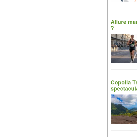
Allure ma
?
Copolia T
spectacul