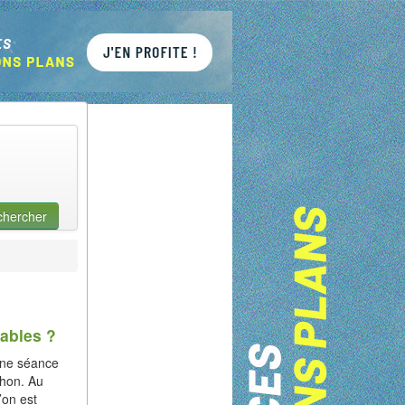
chercher
sables ?
une séance
thon. Au
’on est