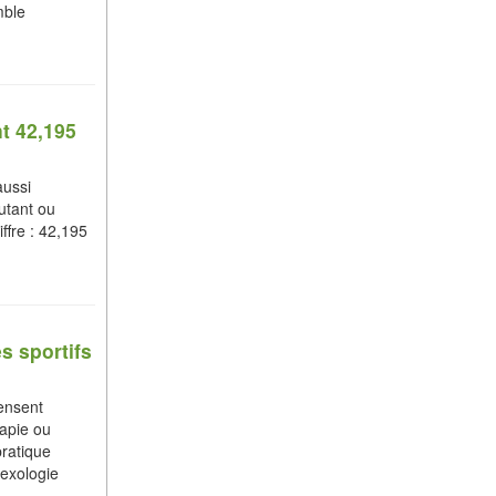
mble
t 42,195
aussi
utant ou
ffre : 42,195
s sportifs
pensent
apie ou
pratique
lexologie