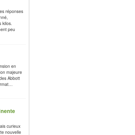
les réponses
onné,
kilos.
ement peu
nsion en
ion majeure
 des Abbott
format…
inente
tais curieux
tte nouvelle