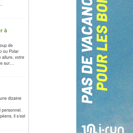
s…
r à
coup de
b ou Polar
allure, votre
ête sur…
une dizaine
d personnel.
ens, il s’est