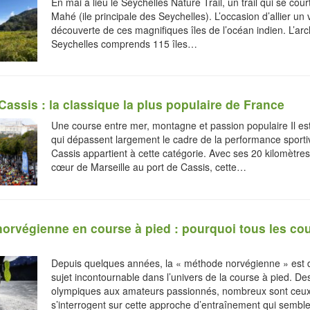
En mai a lieu le Seychelles Nature Trail, un trail qui se court
Mahé (ile principale des Seychelles). L’occasion d’allier un
découverte de ces magnifiques îles de l’océan indien. L’arc
Seychelles comprends 115 îles…
Cassis : la classique la plus populaire de France
Une course entre mer, montagne et passion populaire Il es
qui dépassent largement le cadre de la performance sportiv
Cassis appartient à cette catégorie. Avec ses 20 kilomètres 
cœur de Marseille au port de Cassis, cette…
orvégienne en course à pied : pourquoi tous les co
Depuis quelques années, la « méthode norvégienne » est
sujet incontournable dans l’univers de la course à pied. D
olympiques aux amateurs passionnés, nombreux sont ceux
s’interrogent sur cette approche d’entraînement qui sembl