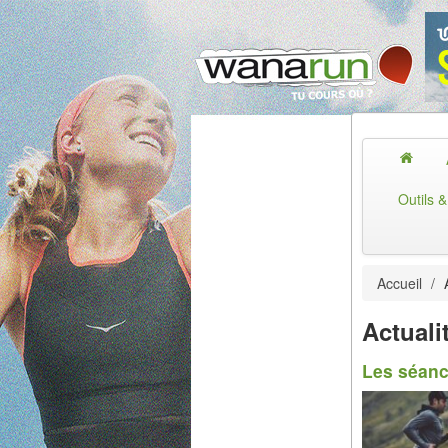
Outils 
Accueil
/
A
Actualit
Les séanc