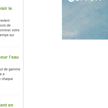
sir le
revient
eurs de
erminer votre
temps sur
pour l’eau
haut de gamme
na a
ue chaque
ient en