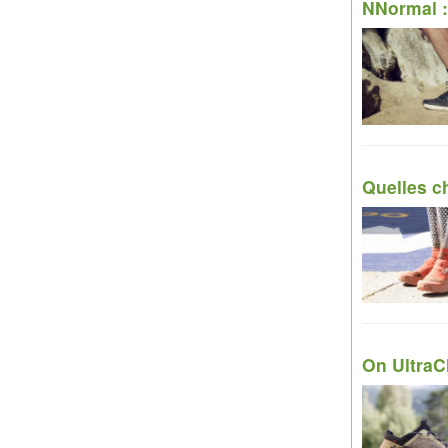
NNormal : 
Quelles c
On UltraC