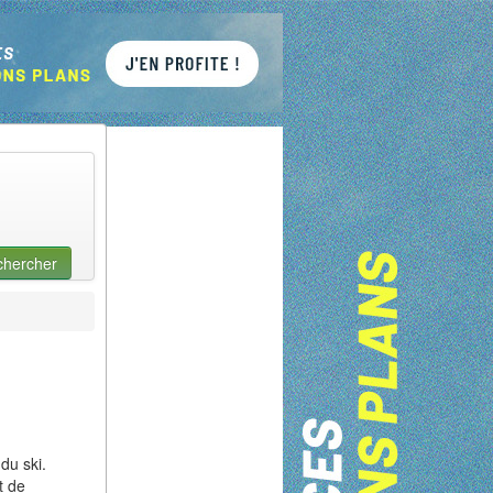
chercher
du ski.
t de