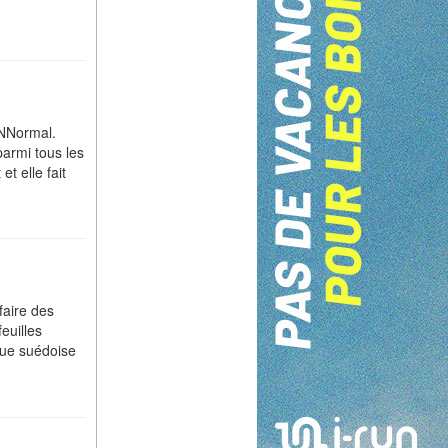
 NNormal.
parmi tous les
t elle fait
faire des
euilles
que suédoise