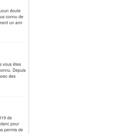
aucun doute
plus connu de
ément un ami
s vous êtes
econnu. Depuis
 avec des
2019 de
blanc pour
pas permis de