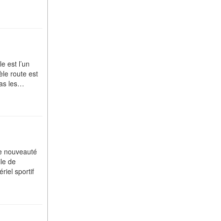
e est l’un
èle route est
pas les…
ne nouveauté
le de
riel sportif