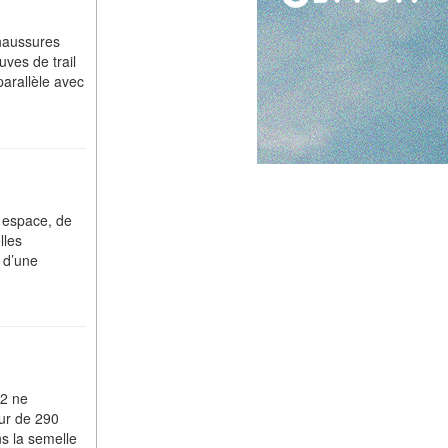
haussures
ves de trail
parallèle avec
 espace, de
lles
 d’une
 2 ne
ur de 290
s la semelle