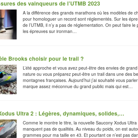
sures des vainqueurs de l’UTMB 2023
A la différence des grands marathons où les modèles de c
pour homologuer un record sont réglementés. Sur les épreu
de l’UTMB, il n’y a pas de réglementation. On peut faire le 
les épreuves sur ironman…
e Brooks choisir pour le trail ?
L’été approche et vous avez peut-être des envies de grand
nature ou vous préparez peut-être un trail dans une des be
montagnes françaises. Aujourd’hui j’ai souhaité vous parler
marque assez méconnue du grand public mais qui est…
odus Ultra 2 : Légères, dynamiques, solides,…
Comme le montre le titre, la nouvelle Saucony Xodus Ultra
manquent pas de qualités. Au niveau du poids, on est auto
grammes pour ma taille en 43. Et pourtant ce n’est pas dan