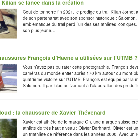
Kilian se lance dans la création
Cout de tonnerre fin 2021, le prodige du trail Kilian Jornet 
de son partenariat avec son sponsor historique : Salomon
emblématique du trail perd l’un des ses athlètes iconiques. 
son plus jeune…
haussures François d’Haene a utilisées sur l’UTMB ?
Vous n’avez pas pu rater cette photographie, François deva
caméras du monde entier après 170 km autour du mont-bl
quatrième victoire sur l’UTMB. François est équipé par la
Salomon. Il participe activement à l’élaboration des produi
loud : la chaussure de Xavier Thévenard
Xavier est athlète de le marque On, une marque suisse cr
athlète de très haut niveau : Olivier Berhnard. Olivier est u
un triathlète de référence dans les années 2000. Avec un 