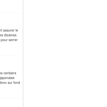
nt assurer le
des dizaines
 pour serrer
s cerisiers
 japonaise
 donc sur fond