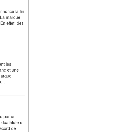
annonce la fin
. La marque
En effet, dès
nt les
anc et une
 marque
ts…
ée par un
n duathlète et
record de