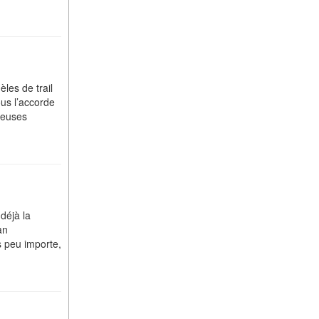
les de trail
us l’accorde
reuses
déjà la
an
s peu importe,