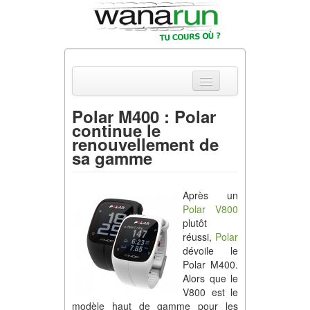
Polar M400 : Polar
continue le
Actualités
renouvellement de
sa gamme
Equipements & Tests
Parcours & Courses
Après un
Polar V800
Outils & Réseaux
plutôt
réussi,
Polar
dévoile le
Polar M400.
Alors que le
V800 est le
modèle haut de gamme pour les