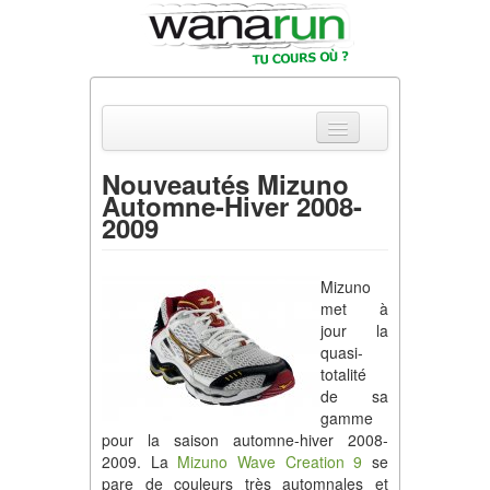
Nouveautés Mizuno
Automne-Hiver 2008-
Actualités
2009
Equipements & Tests
Mizuno
Parcours & Courses
met à
jour la
Outils & Réseaux
quasi-
totalité
de sa
gamme
pour la saison automne-hiver 2008-
2009. La
Mizuno Wave Creation 9
se
pare de couleurs très automnales et