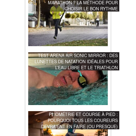
MARATHON ? LA MÉTHODE POUR
CHOISIR LE BON RYTHME
TEST ARENA AIR SONIC MIRROR : DES
LUNETTES DE NATATION IDÉALES POUR
L’EAU LIBRE ET LE TRIATHLON
PLIOMÉTRIE ET COURSE À PIED :
POURQUOI TOUS LES COUREURS
DEVRAIENT EN FAIRE (OU PRESQUE)