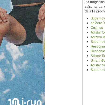
les magasins
saisons. La
détaillé proc
Supernov
adiZero 
Cosmos
Adistar 
Adizero 
Supernov
Response
Response
Adistar 
Smart R
Adistar 
Supernov