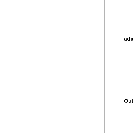
adi
Out