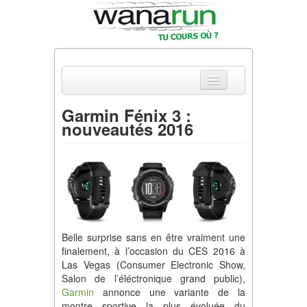
Garmin Fénix 3 :
nouveautés 2016
Actualités
Equipements & Tests
Parcours & Courses
Outils & Réseaux
Belle surprise sans en être vraiment une
finalement, à l’occasion du CES 2016 à
Las Vegas (Consumer Electronic Show,
Salon de l’éléctronique grand public),
Garmin
annonce une variante de la
montre sportive la plus évoluée du