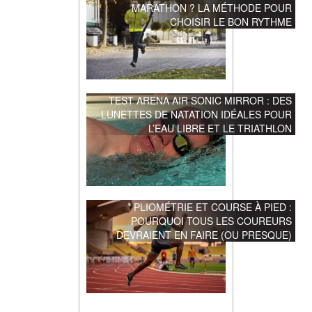
MARATHON ? LA MÉTHODE POUR
CHOISIR LE BON RYTHME
TEST ARENA AIR SONIC MIRROR : DES
LUNETTES DE NATATION IDÉALES POUR
L’EAU LIBRE ET LE TRIATHLON
PLIOMÉTRIE ET COURSE À PIED :
POURQUOI TOUS LES COUREURS
DEVRAIENT EN FAIRE (OU PRESQUE)