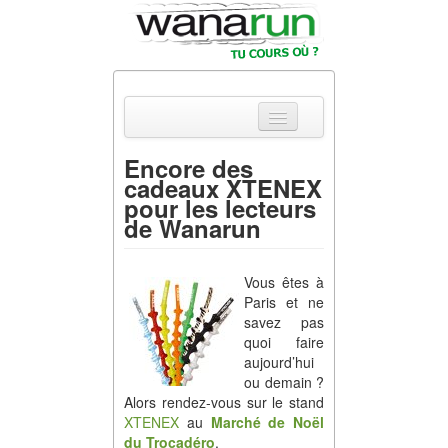
Encore des
cadeaux XTENEX
Actualités
pour les lecteurs
de Wanarun
Equipements &
Tests
Vous êtes à
Parcours &
Paris et ne
Courses
savez pas
quoi faire
Outils & Réseaux
aujourd’hui
ou demain ?
Alors rendez-vous sur le stand
XTENEX
au
Marché de Noël
du Trocadéro
.