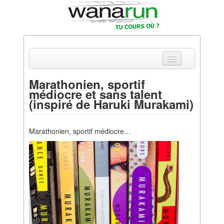
Marathonien, sportif
médiocre et sans talent
Actualités
(inspiré de Haruki Murakami)
Equipements & Tests
Marathonien, sportif médiocre…
Parcours & Courses
Outils & Réseaux