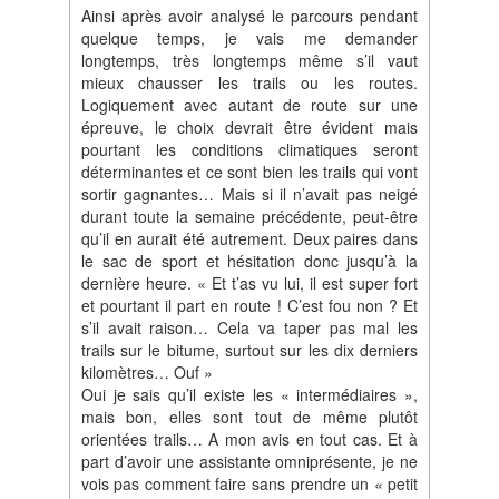
Ainsi après avoir analysé le parcours pendant
quelque temps, je vais me demander
longtemps, très longtemps même s’il vaut
mieux chausser les trails ou les routes.
Logiquement avec autant de route sur une
épreuve, le choix devrait être évident mais
pourtant les conditions climatiques seront
déterminantes et ce sont bien les trails qui vont
sortir gagnantes… Mais si il n’avait pas neigé
durant toute la semaine précédente, peut-être
qu’il en aurait été autrement. Deux paires dans
le sac de sport et hésitation donc jusqu’à la
dernière heure. « Et t’as vu lui, il est super fort
et pourtant il part en route ! C’est fou non ? Et
s’il avait raison… Cela va taper pas mal les
trails sur le bitume, surtout sur les dix derniers
kilomètres… Ouf »
Oui je sais qu’il existe les « intermédiaires »,
mais bon, elles sont tout de même plutôt
orientées trails… A mon avis en tout cas. Et à
part d’avoir une assistante omniprésente, je ne
vois pas comment faire sans prendre un « petit