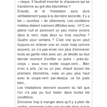
» risque. Il faudrait inventer la chaussure qui se
transforme au gré des kilomètres !!
Ensuite, et là l’hésitation aura duré
véritablement jusqu’à la dernière seconde, il y a
les « couches » de vêtements. Les conditions
météos étaient vraiment difficiles avec -10°C en
pleine nuit et sûrement un peu moins encore
dans le vent, mais deux ou trois couches ?
Quatre pour certains ? C’est vrai qu’on peut
toujours en enlever une en route mais comme
souvent, on n’a pas envie non plus d’emmener
toute sa garde-robe avec soi. Je décide au tout
dernier moment d’enfiler un autre « près-du-
corps » sous mon textile coupe-vent… Bien
m’en a pris, j’ai eu un peu chaud durant les
premiers kilomètres, mais un peu plus haut
avec le coupe-vent par-dessus, ce fut juste
bien…
Les hésitations viennent souvent du fait que
l’on n’a pas pu tout tester dans toutes les
conditions.
Emmener trop à manger alors qu’il y a plein de
ravitos, emmener juste une gourde alors que le