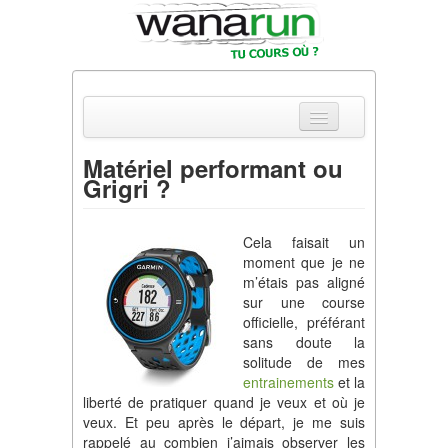
Matériel performant ou
Grigri ?
Actualités
Equipements & Tests
Cela faisait un
moment que je ne
Parcours & Courses
m’étais pas aligné
sur une course
Outils & Réseaux
officielle, préférant
sans doute la
solitude de mes
entrainements
et la
liberté de pratiquer quand je veux et où je
veux. Et peu après le départ, je me suis
rappelé au combien j’aimais observer les