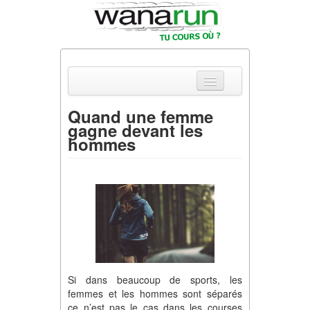
Quand une femme
gagne devant les
Actualités
hommes
Equipements & Tests
Parcours & Courses
Outils & Réseaux
Si dans beaucoup de sports, les
femmes et les hommes sont séparés
ce n’est pas le cas dans les courses