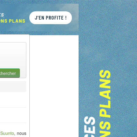
chercher
e
Suunto
, nous