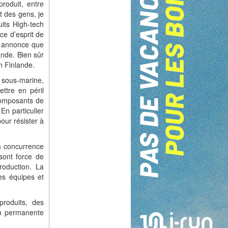
produit, entre
 des gens, je
uits High-tech
ce d’esprit de
to annonce que
ande. Bien sûr
n Finlande.
e sous-marine,
ttre en péril
 composants de
En particulier
our résister à
la concurrence
 sont force de
roduction. La
des équipes et
produits, des
on permanente