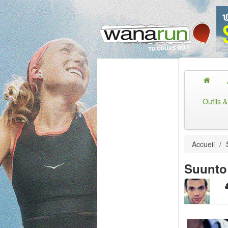
Outils 
Accueil
/
S
Suunto 