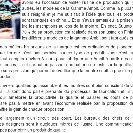
avons eu l’occasion de visiter l’usine de production qui 
autres, les modèles de la Gamme Ambit. Comme la plupart
suis résigné et je me suis fait à l’idée que tous les prod
sont fabriqués en chine… Et je n’avais jamais eu la présen
lire les inscriptions au dos de la montre. En effet, Suun
70% de sa production est réalisée dans son usine en Finl
les différents modèles de la gamme Ambit sont fabriqués e
n des métiers historiques de la marque est les ordinateurs de plongé
que l’erreur n’est pas permise sur ce type de produit sinon c’est me
. Il faut compter environ 3 jours pour fabriquer une Ambit à partir des
rs, puces,…) et surtout en passant une batterie de tests sur la qualité. 
se sous pression qui permet de vérifier que la montre subit la pression p
ondeur.
 ouvriers qualifiés qui assemblent les montres sont bien conscient de 
s. Ils sont donc partie prenante du processus de fabrication et ils
pour améliorer la productivité, la qualité et baisser les coûts de p
ésite pas à mettre en avant l’économie réalisée par la proposition 
hiffre le gain de chaque proposition.
te largement d’un circuit très court. Les bureaux des chefs de 
des designers sont à quelques mètres de l’usine. Une communicati
pes pour offrir un produit de qualité