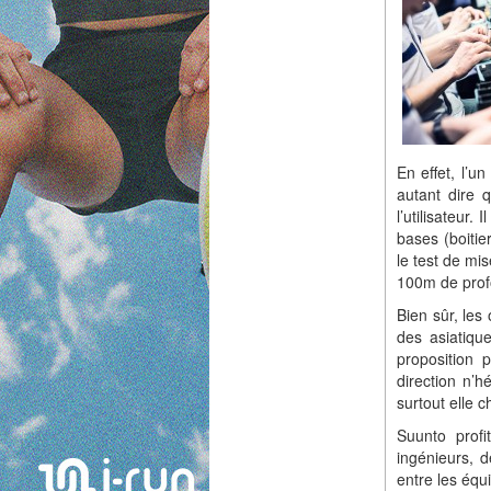
En effet, l’u
autant dire 
l’utilisateur
bases (boitie
le test de mi
100m de prof
Bien sûr, les
des asiatique
proposition 
direction n’h
surtout elle c
Suunto profi
ingénieurs, 
entre les équi