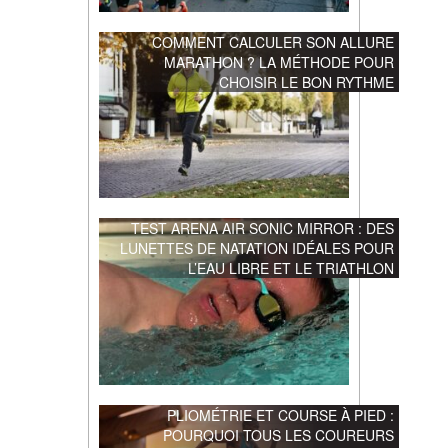
COMMENT CALCULER SON ALLURE
MARATHON ? LA MÉTHODE POUR
CHOISIR LE BON RYTHME
TEST ARENA AIR SONIC MIRROR : DES
LUNETTES DE NATATION IDÉALES POUR
L’EAU LIBRE ET LE TRIATHLON
PLIOMÉTRIE ET COURSE À PIED :
POURQUOI TOUS LES COUREURS