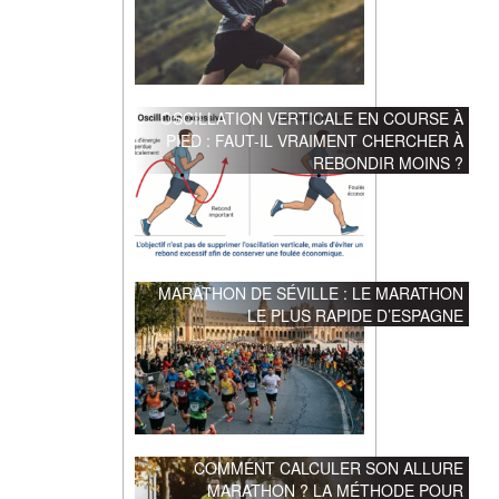
OSCILLATION VERTICALE EN COURSE À
PIED : FAUT-IL VRAIMENT CHERCHER À
REBONDIR MOINS ?
MARATHON DE SÉVILLE : LE MARATHON
LE PLUS RAPIDE D’ESPAGNE
COMMENT CALCULER SON ALLURE
MARATHON ? LA MÉTHODE POUR