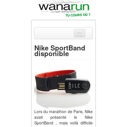
Nike SportBand
disponible
Actualités
Equipements &
Tests
Parcours &
Courses
Outils & Réseaux
Lors du marathon de Paris, Nike
avait présenté le Nike
SportBand , mais voilà difficile