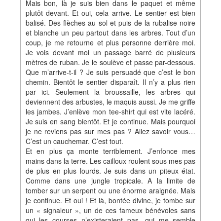
Mais bon, là je suis bien dans le paquet et même
plutôt devant. Et oui, cela arrive. Le sentier est bien
balisé. Des flèches au sol et puis de la rubalise noire
et blanche un peu partout dans les arbres. Tout d’un
coup, je me retourne et plus personne derrière moi.
Je vois devant moi un passage barré de plusieurs
mètres de ruban. Je le soulève et passe par-dessous.
Que m’arrive-t-il ? Je suis persuadé que c’est le bon
chemin. Bientôt le sentier disparaît. Il n’y a plus rien
par ici. Seulement la broussaille, les arbres qui
deviennent des arbustes, le maquis aussi. Je me griffe
les jambes. J’enlève mon tee-shirt qui est vite lacéré.
Je suis en sang bientôt. Et je continue. Mais pourquoi
je ne reviens pas sur mes pas ? Allez savoir vous…
C’est un cauchemar. C’est tout.
Et en plus ça monte terriblement. J’enfonce mes
mains dans la terre. Les cailloux roulent sous mes pas
de plus en plus lourds. Je suis dans un piteux état.
Comme dans une jungle tropicale. A la limite de
tomber sur un serpent ou une énorme araignée. Mais
je continue. Et oui ! Et là, bontée divine, je tombe sur
un « signaleur », un de ces fameux bénévoles sans
qui les courses n’existeraient pas, qui me semble