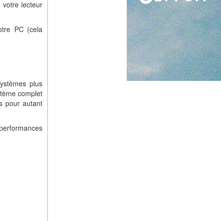
e votre lecteur
otre PC (cela
systèmes plus
ystème complet
ns pour autant
s performances