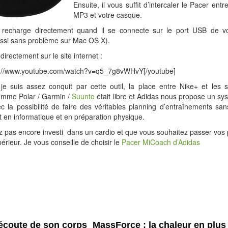
Ensuite, il vous suffit d’intercaler le Pacer entr
MP3 et votre casque.
recharge directement quand il se connecte sur le port USB de v
ussi sans problème sur Mac OS X).
directement sur le site internet :
p://www.youtube.com/watch?v=q5_7g8vWHvY[/youtube]
je suis assez conquit par cette outil, la place entre Nike+ et les 
mme Polar / Garmin /
Suunto
était libre et Adidas nous propose un s
c la possibilité de faire des véritables planning d’entraînements sa
t en informatique et en préparation physique.
z pas encore investi dans un cardio et que vous souhaitez passer vo
érieur. Je vous conseille de choisir le
Pacer MiCoach d’Adidas
'écoute de son corps
MassForce : la chaleur en plus