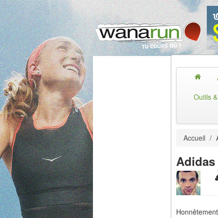
Outils 
Accueil
/
A
Adidas 
Honnêtement 