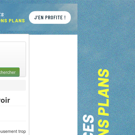
chercher
oir
eusement trop