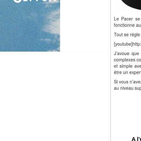
Le Pacer se 
fonctionne a
Tout se régle 
[youtube]htt
J’avoue que 
complexes co
et simple ave
être un exper
Si vous n’ave
au niveau sup
A l