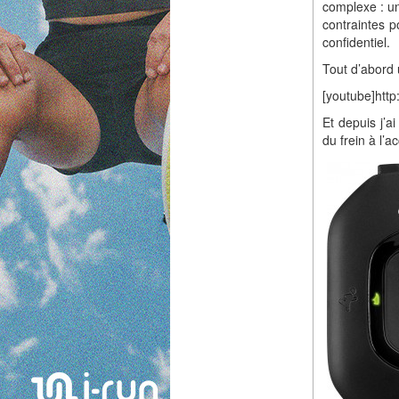
complexe : u
contraintes p
confidentiel.
Tout d’abord 
[youtube]ht
Et depuis j’a
du frein à l’a