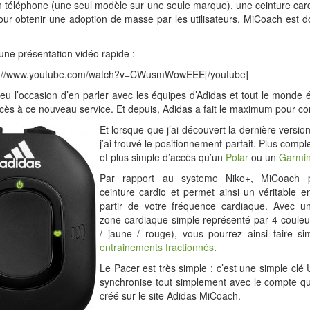
n téléphone (une seul modèle sur une seule marque), une ceinture car
our obtenir une adoption de masse par les utilisateurs. MiCoach est d
une présentation vidéo rapide :
tp://www.youtube.com/watch?v=CWusmWowEEE[/youtube]
i eu l’occasion d’en parler avec les équipes d’Adidas et tout le monde é
ccès à ce nouveau service. Et depuis, Adidas a fait le maximum pour corri
Et lorsque que j’ai découvert la dernière versi
j’ai trouvé le positionnement parfait. Plus compl
et plus simple d’accès qu’un
Polar
ou un
Garmi
Par rapport au systeme Nike+, MiCoach 
ceinture cardio et permet ainsi un véritable 
partir de votre fréquence cardiaque. Avec 
zone cardiaque simple représenté par 4 couleur
/ jaune / rouge), vous pourrez ainsi faire s
entrainements
fractionnés
.
Le Pacer est très simple : c’est une simple clé 
synchronise tout simplement avec le compte q
créé sur le site Adidas MiCoach.