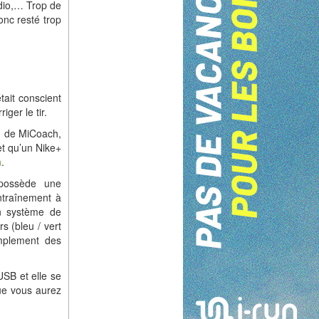
dio,… Trop de
onc resté trop
tait conscient
ger le tir.
on de MiCoach,
et qu’un Nike+
n
.
possède une
entraînement à
un système de
s (bleu / vert
implement des
USB et elle se
ue vous aurez