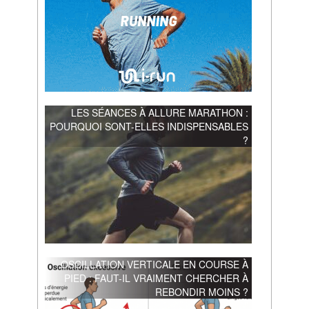
LES SÉANCES À ALLURE MARATHON :
POURQUOI SONT-ELLES INDISPENSABLES
?
OSCILLATION VERTICALE EN COURSE À
PIED : FAUT-IL VRAIMENT CHERCHER À
REBONDIR MOINS ?