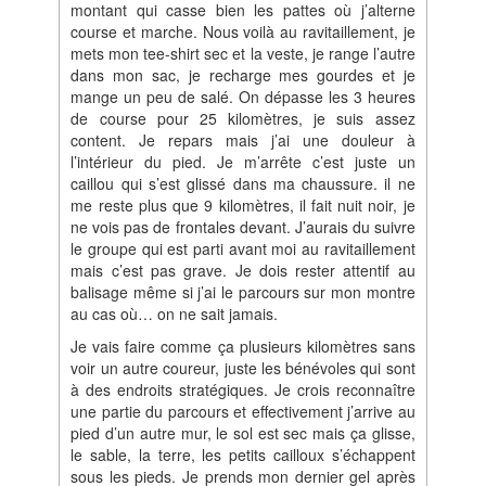
montant qui casse bien les pattes où j’alterne
course et marche. Nous voilà au ravitaillement, je
mets mon tee-shirt sec et la veste, je range l’autre
dans mon sac, je recharge mes gourdes et je
mange un peu de salé. On dépasse les 3 heures
de course pour 25 kilomètres, je suis assez
content. Je repars mais j’ai une douleur à
l’intérieur du pied. Je m’arrête c’est juste un
caillou qui s’est glissé dans ma chaussure. il ne
me reste plus que 9 kilomètres, il fait nuit noir, je
ne vois pas de frontales devant. J’aurais du suivre
le groupe qui est parti avant moi au ravitaillement
mais c’est pas grave. Je dois rester attentif au
balisage même si j’ai le parcours sur mon montre
au cas où… on ne sait jamais.
Je vais faire comme ça plusieurs kilomètres sans
voir un autre coureur, juste les bénévoles qui sont
à des endroits stratégiques. Je crois reconnaître
une partie du parcours et effectivement j’arrive au
pied d’un autre mur, le sol est sec mais ça glisse,
le sable, la terre, les petits cailloux s’échappent
sous les pieds. Je prends mon dernier gel après