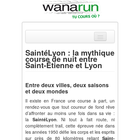
SaintéLyon : la mythique
course de nuit entre
Actualités
Saint-Étienne et Lyon
Equipements & Tests
Entre deux villes, deux saisons
Parcours & Courses
et deux mondes
Outils & Réseaux
Il existe en France une course à part, un
rendez-vous que tout coureur de fond rêve
d’affronter au moins une fois dans sa vie :
la
SaintéLyon
. Ni tout à fait route, ni
complètement trail, cette épreuve née dans
les années 1950 défie les corps et les esprits
sur près de 80 kilomètres reliant
Saint-