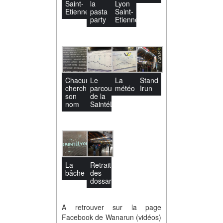
Saint-
la
Lyon
Etienne
pasta
Saint-
party
Etienne
Chacun
Le
La
Stand
cherche
parcours
météo
Irun
son
de la
nom
SaintéLyon
La
Retrait
bâche
des
dossards
A retrouver sur la page
Facebook de Wanarun (vidéos)