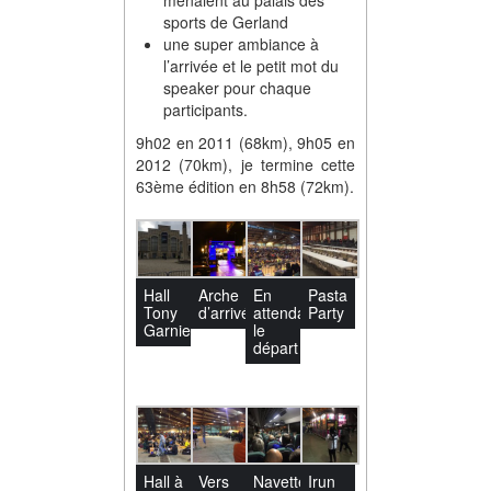
menaient au palais des
sports de Gerland
une super ambiance à
l’arrivée et le petit mot du
speaker pour chaque
participants.
9h02 en 2011 (68km), 9h05 en
2012 (70km), je termine cette
63ème édition en 8h58 (72km).
Hall
Arche
En
Pasta
Tony
d’arrivée
attendant
Party
Garnier
le
départ
Hall à
Vers
Navette
Irun