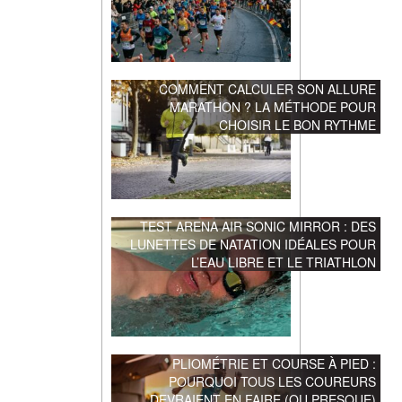
COMMENT CALCULER SON ALLURE
MARATHON ? LA MÉTHODE POUR
CHOISIR LE BON RYTHME
TEST ARENA AIR SONIC MIRROR : DES
LUNETTES DE NATATION IDÉALES POUR
L’EAU LIBRE ET LE TRIATHLON
PLIOMÉTRIE ET COURSE À PIED :
POURQUOI TOUS LES COUREURS
DEVRAIENT EN FAIRE (OU PRESQUE)