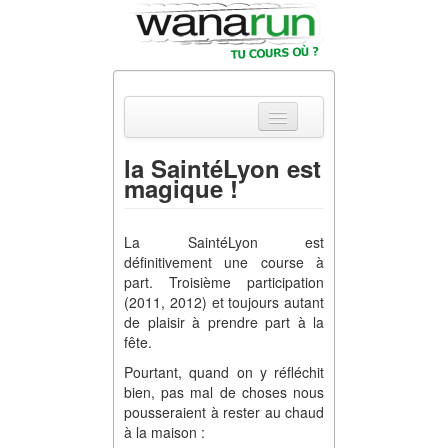
la SaintéLyon est
magique !
Actualités
Equipements &
La SaintéLyon est
Tests
définitivement une course à
part. Troisième participation
Parcours &
(2011, 2012) et toujours autant
Courses
de plaisir à prendre part à la
fête.
Outils & Réseaux
Pourtant, quand on y réfléchit
bien, pas mal de choses nous
pousseraient à rester au chaud
à la maison :