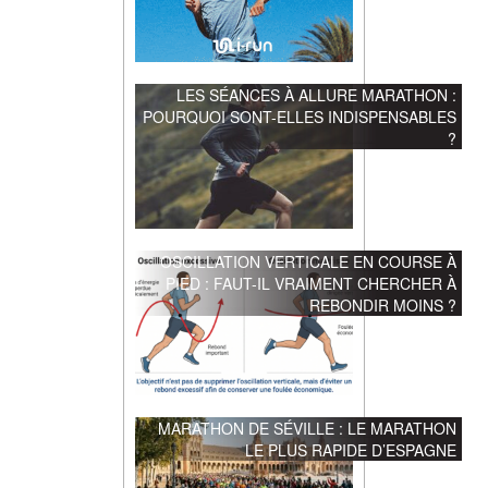
LES SÉANCES À ALLURE MARATHON :
POURQUOI SONT-ELLES INDISPENSABLES
?
OSCILLATION VERTICALE EN COURSE À
PIED : FAUT-IL VRAIMENT CHERCHER À
REBONDIR MOINS ?
MARATHON DE SÉVILLE : LE MARATHON
LE PLUS RAPIDE D’ESPAGNE