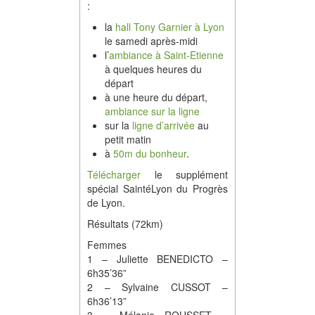
:
la
hall Tony Garnier à Lyon
le samedi après-midi
l’
ambiance à Saint-Etienne
à quelques heures du
départ
à une heure du départ,
ambiance sur la ligne
sur la
ligne d’arrivée
au
petit matin
à
50m du bonheur
.
Télécharger
le supplément
spécial SaintéLyon du Progrès
de Lyon.
Résultats (72km)
Femmes
1 – Juliette BENEDICTO –
6h35’36”
2 – Sylvaine CUSSOT –
6h36’13”