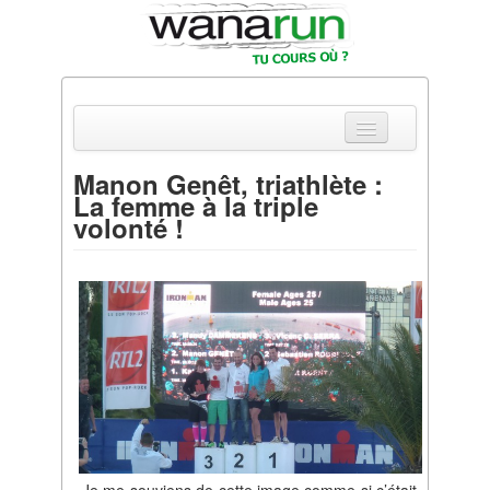
Manon Genêt, triathlète :
La femme à la triple
Actualités
volonté !
Equipements & Tests
Parcours & Courses
Outils & Réseaux