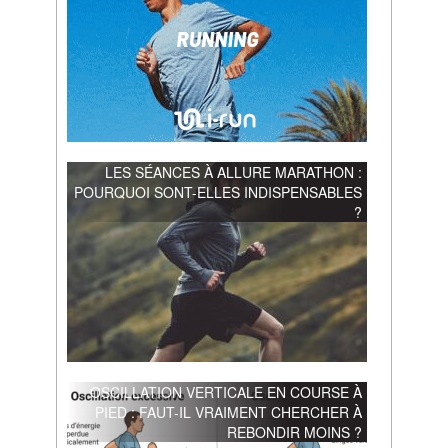
LES SÉANCES À ALLURE MARATHON :
POURQUOI SONT-ELLES INDISPENSABLES
?
OSCILLATION VERTICALE EN COURSE À
PIED : FAUT-IL VRAIMENT CHERCHER À
REBONDIR MOINS ?