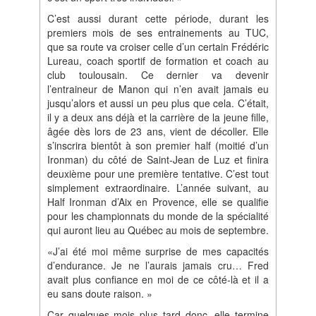
C’est aussi durant cette période, durant les
premiers mois de ses entrainements au TUC,
que sa route va croiser celle d’un certain Frédéric
Lureau, coach sportif de formation et coach au
club toulousain. Ce dernier va devenir
l’entraineur de Manon qui n’en avait jamais eu
jusqu’alors et aussi un peu plus que cela. C’était,
il y a deux ans déjà et la carrière de la jeune fille,
âgée dès lors de 23 ans, vient de décoller. Elle
s’inscrira bientôt à son premier half (moitié d’un
Ironman) du côté de Saint‐Jean de Luz et finira
deuxième pour une première tentative. C’est tout
simplement extraordinaire. L’année suivant, au
Half Ironman d’Aix en Provence, elle se qualifie
pour les championnats du monde de la spécialité
qui auront lieu au Québec au mois de septembre.
«J’ai été moi même surprise de mes capacités
d’endurance. Je ne l’aurais jamais cru… Fred
avait plus confiance en moi de ce côté‐là et il a
eu sans doute raison. »
Car quelques mois plus tard donc, elle termine