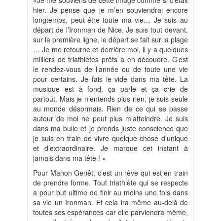
«Je me souviens de cette image comme si c’était
hier. Je pense que je m’en souviendrai encore
longtemps, peut‐être toute ma vie… Je suis au
départ de l’Ironman de Nice. Je suis tout devant,
sur la première ligne, le départ se fait sur la plage
… Je me retourne et derrière moi, il y a quelques
milliers de triathlètes prêts à en découdre. C’est
le rendez‐vous de l’année ou de toute une vie
pour certains. Je fais le vide dans ma tête. La
musique est à fond, ça parle et ça crie de
partout. Mais je n’entends plus rien, je suis seule
au monde désormais. Rien de ce qui se passe
autour de moi ne peut plus m’atteindre. Je suis
dans ma bulle et je prends juste conscience que
je suis en train de vivre quelque chose d’unique
et d’extraordinaire. Je marque cet instant à
jamais dans ma tête ! »
Pour Manon Genêt, c’est un rêve qui est en train
de prendre forme. Tout triathlète qui se respecte
a pour but ultime de finir au moins une fois dans
sa vie un Ironman. Et cela ira même au‐delà de
toutes ses espérances car elle parviendra même,