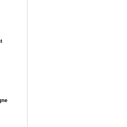
t
gne