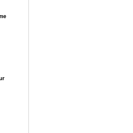
hme
ur