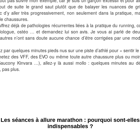
rtout pas suivre mon exemple, car je suis un garçon excessif et pour al
s tout de suite le grand saut plutôt que de balayer les nuances de g
nc d’y aller très progressivement, non seulement dans la pratique, m
de chaussures.
uffrez déjà de pathologies récurrentes liées à la pratique du running, c
ologue, ostéo … et demandez lui son avis. Je vous ai parlé de deu
autres n’ont sans doute aucune chance d’être corrigées par une modi
par quelques minutes pieds nus sur une piste d’athlé pour « sentir le 
chetez des VFF, des EVO ou même toute autre chaussure plus ou moin
Saucony Kinvara …), allez-y là aussi mollo : quelques minutes au d
 pas plus.
Les séances à allure marathon : pourquoi sont-elles
indispensables ?