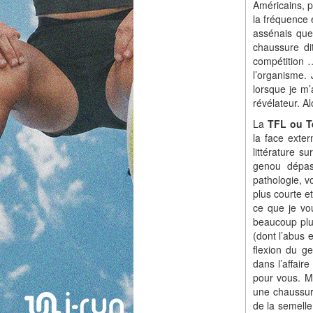
Américains, p
la fréquence 
assénais que
chaussure di
compétition …
l’organisme. 
lorsque je m’
révélateur. Al
La
TFL ou T
la face exter
littérature s
genou dépas
pathologie, v
plus courte e
ce que je vo
beaucoup plu
(dont l’abus 
flexion du g
dans l’affair
pour vous. Ma
une chaussur
de la semelle