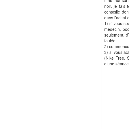
Il ne faut su
noir, je fai
conseille do
dans l’achat 
1) si vous so
médecin, pod
seulement, d’
foulée.
2) commencez 
3) si vous a
(Nike Free, 
d’une séance,