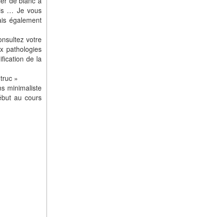
ler de blanc à
ris … Je vous
ais également
onsultez votre
x pathologies
fication de la
truc »
s minimaliste
ébut au cours