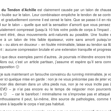
e du Tendon d’Achille
est clairement causée par un talon de chauss
 foulée sur le talon. Leur combinaison empêche le tendon de se contrac
 et graduellement comme il est censé le faire. Que se passe-t-il en réa
rd sur le talon – quelle que soit la sensation d’amorti que vous pensez 
utalement compressé (jusqu’à 10 fois votre poids de corps à l’impact 
ent étiré, deux mouvements anti-naturels au possible. Une foulée s
ée à un talon de très faible épaisseur, voire sans amorti puisqu’
 – ou alors en douceur – en foulée minimaliste, laisse au tendon sa lib
: aucune compression brutale et une extension tranquille et progress
ci que deux exemples parmi d’autres. Je pourrais m’étendre encore tr
 Alors oui, c’est un article partisan, j’assume et espère qu’il sera co
Opposition 🙂
i je suis maintenant un farouche convaincu du running minimaliste, je 
 ici quelque mise en garde : non je ne vous préconise pas de jeter 
ancer dès demain dans un ultra pieds nus, non je ne vous incite pas 
EVO – je n’ai pas encore eu le temps de négocier mon pourcenta
rs 🙂 – car le barefoot / minimalisme ne s’improvise pas et attaqué 
enthousiasme il peut, lui-même, être source de pathologies, comme t
sive à laquelle le corps n’est pas habitué.