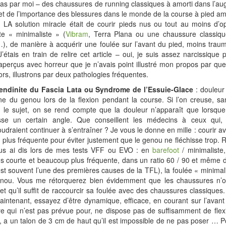
as par moi – des chaussures de running classiques à amorti dans l’a
et de l’importance des blessures dans le monde de la course à pied am
 LA solution miracle était de courir pieds nus ou tout au moins d’o
te « minimaliste » (
Vibram
, Terra Plana ou une chaussure classiq
), de manière à acquérir une foulée sur l’avant du pied, moins trau
J’étais en train de relire cet article – oui, je suis assez narcissiqu
aperçus avec horreur que je n’avais point illustré mon propos par q
ors, illustrons par deux pathologies fréquentes.
endinite du Fascia Lata ou Syndrome de l’Essuie-Glace
: douleur
ne du genou lors de la flexion pendant la course. Si l’on creuse, san
ur le sujet, on se rend compte que la douleur n’apparaît que lorsque
se un certain angle. Que conseillent les médecins à ceux qui, 
oudraient continuer à s’entraîner ? Je vous le donne en mille : courir a
t plus fréquente pour éviter justement que le genou ne fléchisse trop.
us ai dis lors de mes tests VFF ou EVO : en
barefoot
/ minimaliste,
s courte et beaucoup plus fréquente, dans un ratio 60 / 90 et même d
est souvent l’une des premières causes de la TFL), la foulée « minimalis
enou. Vous me rétorquerez bien évidemment que les chaussures n’on
e et qu’il suffit de raccourcir sa foulée avec des chaussures classiques
intenant, essayez d’être dynamique, efficace, en courant sur l’avan
e qui n’est pas prévue pour, ne dispose pas de suffisamment de flex
, a un talon de 3 cm de haut qu’il est impossible de ne pas poser … P