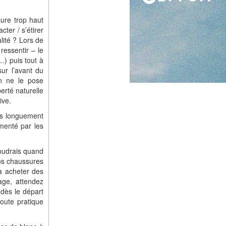
ure trop haut
ter / s’étirer
lité ? Lors de
ressentir – le
…) puis tout à
ur l’avant du
on ne le pose
erté naturelle
ive.
ès longuement
mmenté par les
voudrais quand
vos chaussures
à acheter des
ge, attendez
dès le départ
oute pratique