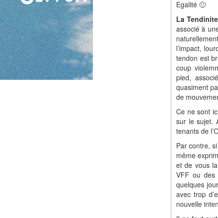
Egalité 🙂
La Tendinit
associé à une
naturellement
l’impact, lou
tendon est br
coup violemm
pied, associ
quasiment pas
de mouvement 
Ce ne sont i
sur le sujet.
tenants de l’
Par contre, s
même exprimer
et de vous l
VFF ou des 
quelques jou
avec trop d’
nouvelle inten