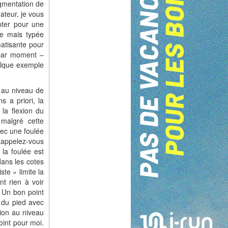
ugmentation de
ateur, je vous
pter pour une
ue mais typée
matisante pour
e par moment –
uelque exemple
 au niveau de
s a priori, la
 la flexion du
malgré cette
vec une foulée
 Rappelez-vous
 la foulée est
ans les cotes
te » limite la
t rien à voir
. Un bon point
t du pied avec
ion au niveau
oint pour moi.