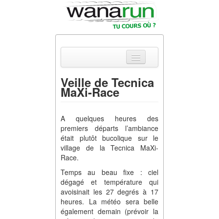
Veille de Tecnica
MaXi-Race
Actualités
Equipements &
A quelques heures des
Tests
premiers départs l’ambiance
était plutôt bucolique sur le
Parcours &
village de la Tecnica MaXi-
Courses
Race.
Outils & Réseaux
Temps au beau fixe : ciel
dégagé et température qui
avoisinait les 27 degrés à 17
heures. La météo sera belle
également demain (prévoir la