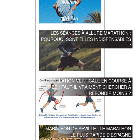
LES SÉANCES À ALLURE MARATHON :
POURQUOI SONT-ELLES INDISPENSABLES
?
OSCILLATION VERTICALE EN COURSE À
PIED : FAUT-IL VRAIMENT CHERCHER À
REBONDIR MOINS ?
MARATHON DE SÉVILLE : LE MARATHON
LE PLUS RAPIDE D’ESPAGNE