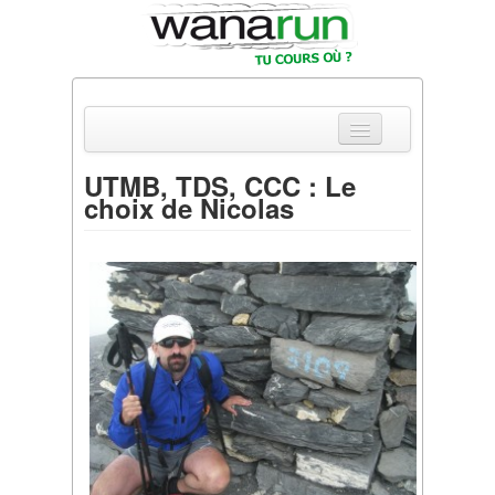
UTMB, TDS, CCC : Le
choix de Nicolas
Actualités
Equipements & Tests
Parcours & Courses
Outils & Réseaux