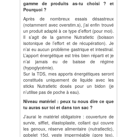
gamme de produits as-tu choisi ? et
Pourquoi ?
Après de nombreux essais désastreux
(notamment avec overstim.s), j’ai enfin trouvé
un produit adapté à ce type d’effort (pour moi).
Il s’agit de la gamme Nutratletic (boisson
isotonique de l’effort et de récupération). Je
n’ai eu aucun problème gastrique et intestinal.
L’apport énergétique est très bien réparti et je
n’ai jamais eu de baisse de régime
(hypoglycémie).
Sur la TDS, mes apports énergétiques seront
constitués uniquement de liquide avec les
sticks Nutratletic dosés pour un bidon (je
n’utilise pas de poche à eau).
Niveau matériel : peux tu nous dire ce que
tu auras sur toi et dans ton sac ?
J’aurai le matériel obligatoire : couverture de
survie, sifflet, élastoplaste, collant qui couvre
les genoux, réserve alimentaire (nutratlectic),
gobelet 15cl, veste imperméable (gore tex),