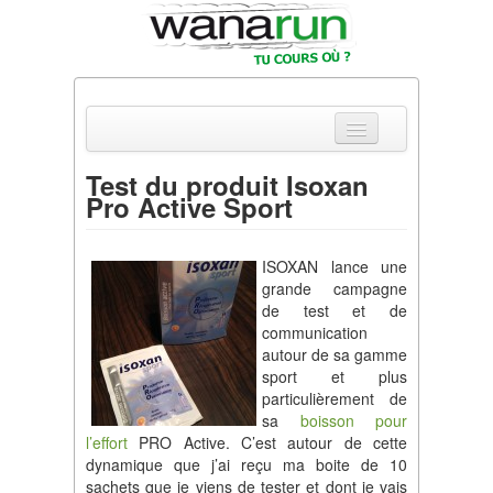
Test du produit Isoxan
Pro Active Sport
Actualités
Equipements & Tests
ISOXAN lance une
grande campagne
Parcours & Courses
de test et de
communication
Outils & Réseaux
autour de sa gamme
sport et plus
particulièrement de
sa
boisson pour
l’effort
PRO Active. C’est autour de cette
dynamique que j’ai reçu ma boite de 10
sachets que je viens de tester et dont je vais