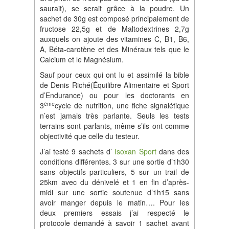
saurait), se serait grâce à la poudre. Un
sachet de 30g est composé principalement de
fructose 22,5g et de Maltodextrines 2,7g
auxquels on ajoute des vitamines C, B1, B6,
A, Béta-carotène et des Minéraux tels que le
Calcium et le Magnésium.
Sauf pour ceux qui ont lu et assimilé la bible
de Denis Riché(Équilibre Alimentaire et Sport
d’Endurance) ou pour les doctorants en
è
me
3
cycle de nutrition, une fiche signalétique
n’est jamais très parlante. Seuls les tests
terrains sont parlants, même s’ils ont comme
objectivité que celle du testeur.
J’ai testé 9 sachets d’
Isoxan Sport
dans des
conditions différentes. 3 sur une sortie d’1h30
sans objectifs particuliers, 5 sur un trail de
25km avec du dénivelé et 1 en fin d’après-
midi sur une sortie soutenue d’1h15 sans
avoir manger depuis le matin…. Pour les
deux premiers essais j’ai respecté le
protocole demandé à savoir 1 sachet avant