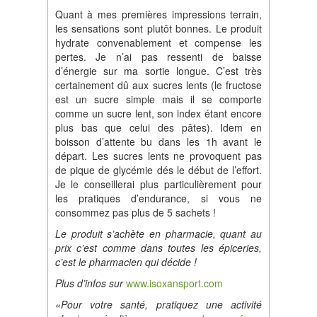
Quant à mes premières impressions terrain,
les sensations sont plutôt bonnes. Le produit
hydrate convenablement et compense les
pertes. Je n’ai pas ressenti de baisse
d’énergie sur ma sortie longue. C’est très
certainement dû aux sucres lents (le fructose
est un sucre simple mais il se comporte
comme un sucre lent, son index étant encore
plus bas que celui des pâtes). Idem en
boisson d’attente bu dans les 1h avant le
départ. Les sucres lents ne provoquent pas
de pique de glycémie dés le début de l’effort.
Je le conseillerai plus particulièrement pour
les pratiques d’endurance, si vous ne
consommez pas plus de 5 sachets !
Le produit s
’
ach
è
te en pharmacie, quant au
prix c’est comme dans toutes les
é
piceries,
c’est le pharmacien qui d
é
cide !
Plus d’infos sur
www.isoxansport.com
«
Pour votre sant
é
, pratiquez
une activit
é