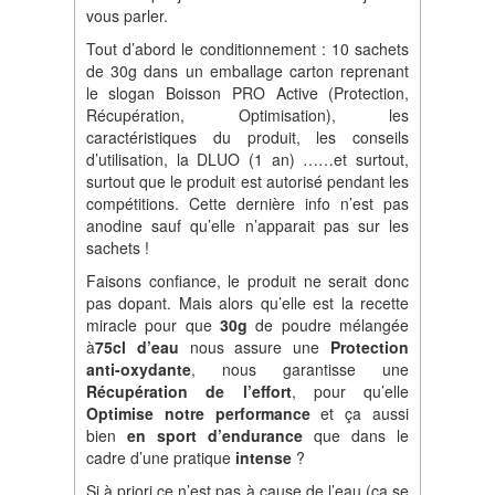
vous parler.
Tout d’abord le conditionnement : 10 sachets
de 30g dans un emballage carton reprenant
le slogan Boisson PRO Active (Protection,
Récupération, Optimisation), les
caractéristiques du produit, les conseils
d’utilisation, la DLUO (1 an) ……et surtout,
surtout que le produit est autorisé pendant les
compétitions. Cette dernière info n’est pas
anodine sauf qu’elle n’apparait pas sur les
sachets !
Faisons confiance, le produit ne serait donc
pas dopant. Mais alors qu’elle est la recette
miracle pour que
30g
de poudre mélangée
à
75cl d
’
eau
nous assure une
Protection
anti-oxydante
, nous garantisse une
R
é
cup
é
ration de l
’
effort
, pour qu’elle
Optimise notre performance
et ça aussi
bien
en sport
d
’
endurance
que dans le
cadre d’une pratique
intense
?
Si à priori ce n’est pas à cause de l’eau (ça se