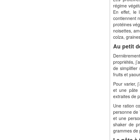
régime végéta
En effet, le 
contiennent n
protéines végé
noisettes, am
colza, graine
Au petit 
Dernièrement
propriétés, j
de simplifier
fruits et yaou
Pour varier, j
et une pâte 
extraites de p
Une ration c
personne de 
et une perso
shaker de pr
grammes de p
La pâte à 