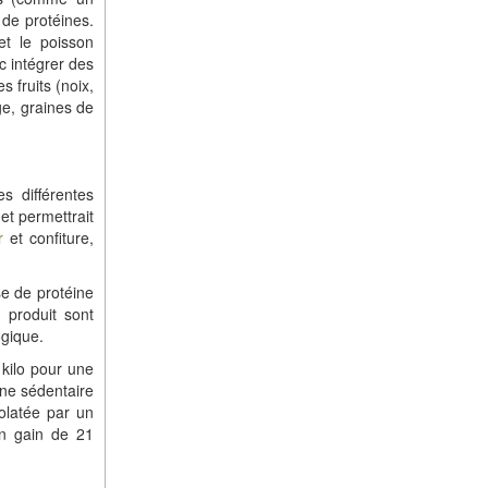
 de protéines.
 et le poisson
c intégrer des
s fruits (noix,
ge, graines de
s différentes
et permettrait
r
et confiture,
ase de protéine
 produit sont
ogique.
kilo pour une
ne sédentaire
olatée par un
un gain de 21