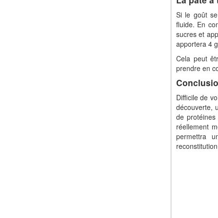
Si le goût s
fluide. En co
sucres et app
apportera 4 
Cela peut êt
prendre en co
Conclusio
Difficile de v
découverte, 
de protéines
réellement me
permettra u
reconstitutio