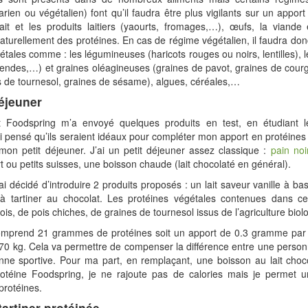
rien ou végétalien) font qu’il faudra être plus vigilants sur un apport
lait et les produits laitiers (yaourts, fromages,…), œufs, la viande
aturellement des protéines. En cas de régime végétalien, il faudra don
tales comme : les légumineuses (haricots rouges ou noirs, lentilles), le
endes,…) et graines oléagineuses (graines de pavot, graines de cour
s de tournesol, graines de sésame), algues, céréales,…
déjeuner
 Foodspring m’a envoyé quelques produits en test, en étudiant le
’ai pensé qu’ils seraient idéaux pour compléter mon apport en protéines 
 mon petit déjeuner. J’ai un petit déjeuner assez classique :
pain noi
rt ou petits suisses, une boisson chaude (lait chocolaté en général).
’ai décidé d’introduire 2 produits proposés : un lait saveur vanille à b
à tartiner au chocolat. Les protéines végétales contenues dans ce
ois, de pois chiches, de graines de tournesol issus de l’agriculture biol
omprend 21 grammes de protéines soit un apport de 0.3 gramme par 
70 kg. Cela va permettre de compenser la différence entre une person
nne sportive. Pour ma part, en remplaçant, une boisson au lait choc
otéine Foodspring, je ne rajoute pas de calories mais je permet 
rotéines.
tartiner protéinée