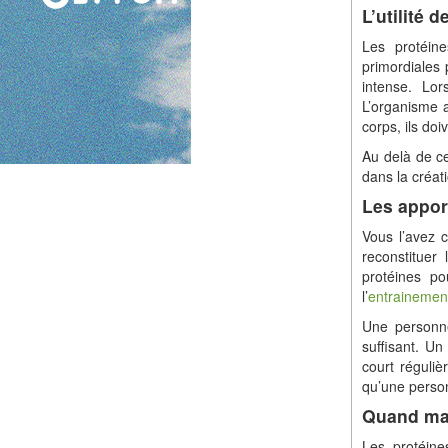
L’utilité 
Les protéine
primordiales 
intense. Lor
L’organisme a
corps, ils doi
Au delà de ce
dans la créati
Les appor
Vous l’avez 
reconstituer 
protéines po
l’
entrainemen
Une personne
suffisant. U
court réguli
qu’une perso
Quand man
Les protéin