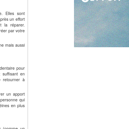
e. Elles sont
près un effort
t la réparer.
réer par votre
ène mais aussi
dentaire pour
t suffisant en
e retourner à
rer un apport
 personne qui
éines en plus
es (comme un