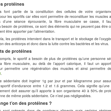
des protéines
s font partie de la constitution des cellules de votre organism
pour les sportifs car elles vont permettre de reconstituer les muscles a
s d’une séance éprouvante, la fibre musculaire se casse, il fau
 besoin de protéines, ce sont des éléments qui ne peuvent pas être c
vent être apporter par l’alimentation.
la, les protéines intervient dans le transport et le stockage de l’oxyg
on des anticorps et donc dans la lutte contre les bactéries et les virus.
ts de protéines
compris, le sportif a besoin de plus de protéines qu’une personne sé
la fibre musculaire, au delà de l’apport calorique, il faut un appor
ur permettre une régénération des muscles et ainsi permettre d
t
.
 sédentaire doit ingérer 1g par jour et par kilogramme pour assu
n sportif d’endurance entre 1.2 et 1.6 grammes. Cela signifie qu’une
èrement doit assurer qu’il apporte à son organisme 40 à 50% de prot
nne de même poids sédentaire. Ce n’est pas négligeables.
ge t’on des protéines ?
es sont présents dans de nombreux aliments mais certains régim