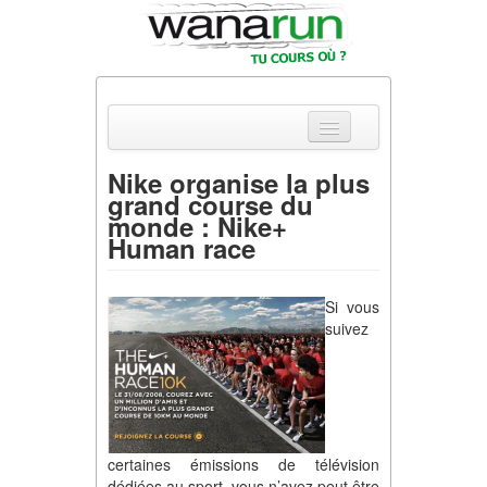
Nike organise la plus
grand course du
Actualités
monde : Nike+
Human race
Equipements & Tests
Parcours & Courses
Si vous
suivez
Outils & Réseaux
certaines émissions de télévision
dédiées au sport, vous n’avez peut être