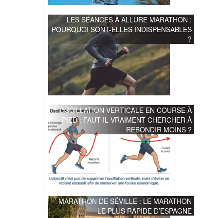
LES SÉANCES À ALLURE MARATHON :
POURQUOI SONT-ELLES INDISPENSABLES
?
OSCILLATION VERTICALE EN COURSE À
PIED : FAUT-IL VRAIMENT CHERCHER À
REBONDIR MOINS ?
MARATHON DE SÉVILLE : LE MARATHON
LE PLUS RAPIDE D’ESPAGNE