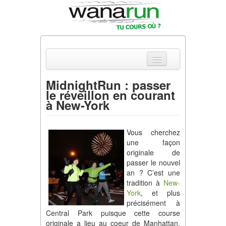
MidnightRun : passer
le réveillon en courant
Actualités
à New-York
Equipements & Tests
Vous cherchez
Parcours & Courses
une façon
originale de
Outils & Réseaux
passer le nouvel
an ? C’est une
tradition à
New-
York
, et plus
précisément à
Central Park puisque cette course
originale a lieu au coeur de Manhattan,