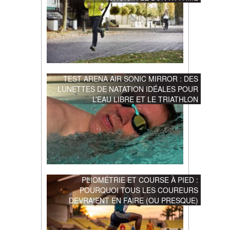
TEST ARENA AIR SONIC MIRROR : DES
LUNETTES DE NATATION IDÉALES POUR
L’EAU LIBRE ET LE TRIATHLON
PLIOMÉTRIE ET COURSE À PIED :
POURQUOI TOUS LES COUREURS
DEVRAIENT EN FAIRE (OU PRESQUE)