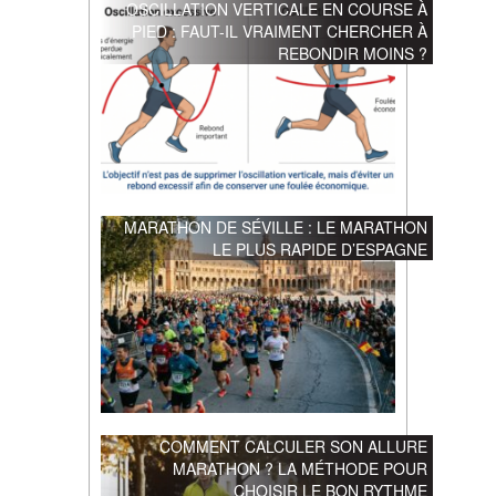
OSCILLATION VERTICALE EN COURSE À
PIED : FAUT-IL VRAIMENT CHERCHER À
REBONDIR MOINS ?
MARATHON DE SÉVILLE : LE MARATHON
LE PLUS RAPIDE D’ESPAGNE
COMMENT CALCULER SON ALLURE
MARATHON ? LA MÉTHODE POUR
CHOISIR LE BON RYTHME