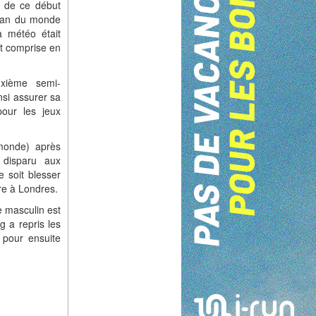
vé de ce début
man du monde
a météo était
ait comprise en
uxième semi-
nsi assurer sa
pour les jeux
monde) après
 disparu aux
e soit blesser
re à Londres.
e masculin est
g a repris les
 pour ensuite