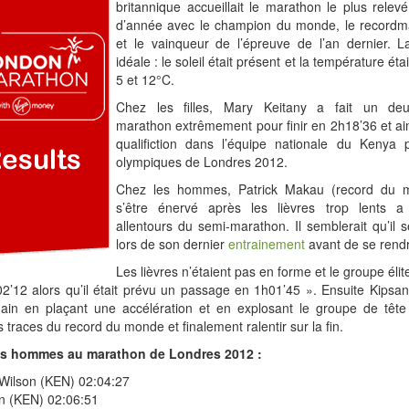
britannique accueillait le marathon le plus rele
d’année avec le champion du monde, le record
et le vainqueur de l’épreuve de l’an dernier. L
idéale : le soleil était présent et la température ét
5 et 12°C.
Chez les filles, Mary Keitany a fait un de
marathon extrêmement pour finir en 2h18’36 et ai
qualifiction dans l’équipe nationale du Kenya 
olympiques de Londres 2012.
Chez les hommes, Patrick Makau (record du 
s’être énervé après les lièvres trop lents a
allentours du semi-marathon. Il semblerait qu’il s
lors de son dernier
entrainement
avant de se rend
Les lièvres n’étaient pas en forme et le groupe élit
’12 alors qu’il était prévu un passage en 1h01’45 ». Ensuite Kipsan
in en plaçant une accélération et en explosant le groupe de tête
s traces du record du monde et finalement ralentir sur la fin.
es hommes au marathon de Londres 2012 :
Wilson (KEN) 02:04:27
in (KEN) 02:06:51