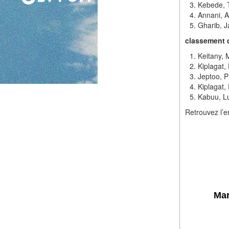
Kebede, 
Annani, A
Gharib, 
classement 
Keitany, 
Kiplagat,
Jeptoo, P
Kiplagat,
Kabuu, L
Retrouvez l’e
Mar