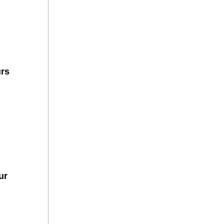
urs
ur