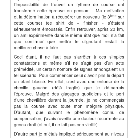
l’impossibilité de trouver un rythme de course ont
transformé cette épreuve en pensum… Ma motivation
ème
et la détermination à récupérer un nouveau (le 3
sur
cette course) tee shirt de « finisher » s’étaient
sérieusement émoussés. Enfin retrouver, après 20 km,
un ami expérimenté dans le même état que moi, n’a fait
que confirmer que mettre le clignotant restait la
meilleure chose à faire.
Ceci étant, il ne faut pas s’arrêter à ces simples
constatations et même s’il ne s’agit pas d’un acte
prémédité, un certain nombre de signes annonçaient un
tel scénario. Pour commencer celui d’avoir pris le départ
en étant blessé. En effet, c’est avec une entorse de la
cheville gauche (déjà fragile) que je démarrais
l’épreuve. Malgré des glaçages quotidiens et le port
d’une chevillière durant la journée, je ne commençais
pas la course avec toute mon intégrité physique.
D’autant, que suivant le phénomène connu de
compensation, j’avais réveillé une douleur récurrente au
genou droit (et oui, il ne fait pas bon vieillir).
D’autre part je m’étais impliqué sérieusement au niveau