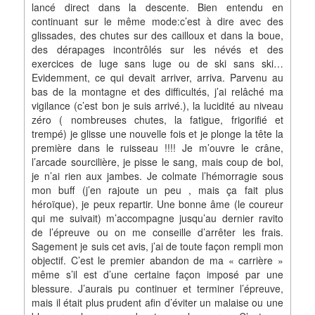
lancé direct dans la descente. Bien entendu en
continuant sur le même mode:c’est à dire avec des
glissades, des chutes sur des cailloux et dans la boue,
des dérapages incontrôlés sur les névés et des
exercices de luge sans luge ou de ski sans ski…
Evidemment, ce qui devait arriver, arriva. Parvenu au
bas de la montagne et des difficultés, j’ai relâché ma
vigilance (c’est bon je suis arrivé.), la lucidité au niveau
zéro ( nombreuses chutes, la fatigue, frigorifié et
trempé) je glisse une nouvelle fois et je plonge la tête la
première dans le ruisseau !!!! Je m’ouvre le crâne,
l’arcade sourcilière, je pisse le sang, mais coup de bol,
je n’ai rien aux jambes. Je colmate l’hémorragie sous
mon buff (j’en rajoute un peu , mais ça fait plus
héroïque), je peux repartir. Une bonne âme (le coureur
qui me suivait) m’accompagne jusqu’au dernier ravito
de l’épreuve ou on me conseille d’arrêter les frais.
Sagement je suis cet avis, j’ai de toute façon rempli mon
objectif. C’est le premier abandon de ma « carrière »
même s’il est d’une certaine façon imposé par une
blessure. J’aurais pu continuer et terminer l’épreuve,
mais il était plus prudent afin d’éviter un malaise ou une