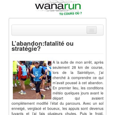
L’abandon:fatalité ou
stratégie?
Actualités
Equipements & Tests
A la suite de mon arrêt, après
seulement 28 km de course,
Parcours & Courses
lors de la Saintélyon, j’ai
cherché à comprendre ce qui
Outils & Réseaux
m’avait poussé à cet abandon.
En premier lieu, les conditions
météo quelques jours avant le
départ qui avaient
complètement modifié l’état du parcours. Avec un sol
enneigé, verglacé et boueux, les appuis sont devenus
fuyants et j’ai fais plusieurs chutes. Puis le froid,