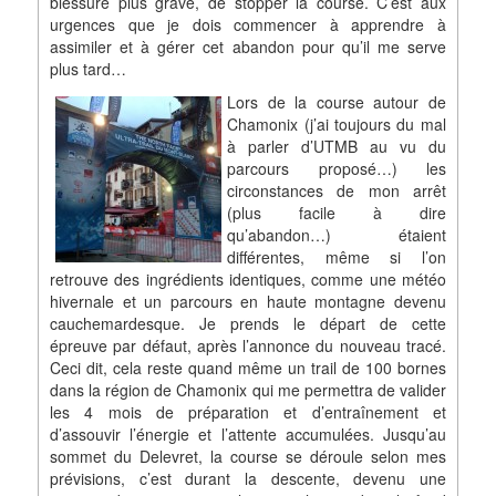
blessure plus grave, de stopper la course. C’est aux
urgences que je dois commencer à apprendre à
assimiler et à gérer cet abandon pour qu’il me serve
plus tard…
Lors de la course autour de
Chamonix (j’ai toujours du mal
à parler d’UTMB au vu du
parcours proposé…) les
circonstances de mon arrêt
(plus facile à dire
qu’abandon…) étaient
différentes, même si l’on
retrouve des ingrédients identiques, comme une météo
hivernale et un parcours en haute montagne devenu
cauchemardesque. Je prends le départ de cette
épreuve par défaut, après l’annonce du nouveau tracé.
Ceci dit, cela reste quand même un trail de 100 bornes
dans la région de Chamonix qui me permettra de valider
les 4 mois de préparation et d’entraînement et
d’assouvir l’énergie et l’attente accumulées. Jusqu’au
sommet du Delevret, la course se déroule selon mes
prévisions, c’est durant la descente, devenu une