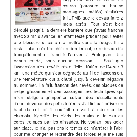
course (parcours en hautes
montagnes, météo) similaires
à l’UTMB que je devais faire 2
mois après. Tout s’est bien
déroulé jusqu’à la dernière barrière que j’avais franchie
avec 20 mn d’avance, en étant resté prudent pour éviter
une blessure et sans me mettre dans le rouge. Il ne
restait plus qu’à franchir un dernier col, le redescendre
tranquillement et franchir l’arrivée à Pralognan. Une
bonne rando, sans aucune pression … Sauf que
l’ascension s’est révélé très difficile, 1000m de D+ sur 3
km, une météo qui s’est dégradée au fil de l’ascension,
une température qui a chuté jusqu’à devenir négative
au sommet. Il a fallu franchir des névés, des plaques de
neige glissantes et des passages très techniques qui
m’ont obligé à grimper en suivant des ruissellements
d’eau, devenus des petits torrents. J’ai fini par arriver en
haut du col, où il soufflait un vent à décorner les
chamois, frigorifié, les pieds, les mains et le bas du
corps trempés par les glissades. Ne voulant pas geler
sur place, je n’ai pas pris le temps de m’arrêter à l’abri
pour me changer et reprendre des forces et je me suis