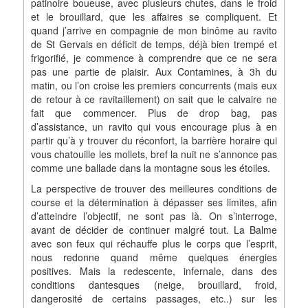
patinoire boueuse, avec plusieurs chutes, dans le froid
et le brouillard, que les affaires se compliquent. Et
quand j’arrive en compagnie de mon binôme au ravito
de St Gervais en déficit de temps, déjà bien trempé et
frigorifié, je commence à comprendre que ce ne sera
pas une partie de plaisir. Aux Contamines, à 3h du
matin, ou l’on croise les premiers concurrents (mais eux
de retour à ce ravitaillement) on sait que le calvaire ne
fait que commencer. Plus de drop bag, pas
d’assistance, un ravito qui vous encourage plus à en
partir qu’à y trouver du réconfort, la barrière horaire qui
vous chatouille les mollets, bref la nuit ne s’annonce pas
comme une ballade dans la montagne sous les étoiles.
La perspective de trouver des meilleures conditions de
course et la détermination à dépasser ses limites, afin
d’atteindre l’objectif, ne sont pas là. On s’interroge,
avant de décider de continuer malgré tout. La Balme
avec son feux qui réchauffe plus le corps que l’esprit,
nous redonne quand même quelques énergies
positives. Mais la redescente, infernale, dans des
conditions dantesques (neige, brouillard, froid,
dangerosité de certains passages, etc..) sur les