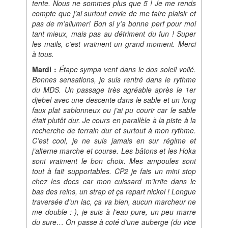
tente. Nous ne sommes plus que 5 ! Je me rends
compte que j’ai surtout envie de me faire plaisir et
pas de m’allumer! Bon si y’a bonne perf pour moi
tant mieux, mais pas au détriment du fun ! Super
les mails, c’est vraiment un grand moment. Merci
à tous.
Mardi :
Étape sympa vent dans le dos soleil voilé.
Bonnes sensations, je suis rentré dans le rythme
du MDS. Un passage très agréable après le 1er
djebel avec une descente dans le sable et un long
faux plat sablonneux ou j’ai pu courir car le sable
était plutôt dur. Je cours en parallèle à la piste à la
recherche de terrain dur et surtout à mon rythme.
C’est cool, je ne suis jamais en sur régime et
j’alterne marche et course. Les bâtons et les Hoka
sont vraiment le bon choix. Mes ampoules sont
tout à fait supportables. CP2 je fais un mini stop
chez les docs car mon cuissard m’irrite dans le
bas des reins, un strap et ça repart nickel ! Longue
traversée d’un lac, ça va bien, aucun marcheur ne
me double :-), je suis à l’eau pure, un peu marre
du sure… On passe à coté d’une auberge (du vice