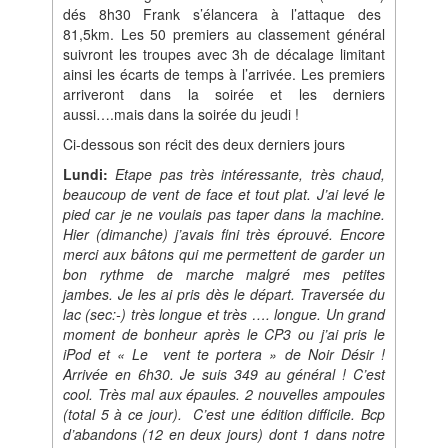
dés 8h30 Frank s’élancera à l’attaque des
81,5km. Les 50 premiers au classement général
suivront les troupes avec 3h de décalage limitant
ainsi les écarts de temps à l’arrivée. Les premiers
arriveront dans la soirée et les derniers
aussi….mais dans la soirée du jeudi !
Ci-dessous son récit des deux derniers jours
Lundi:
Etape pas très intéressante, très chaud,
beaucoup de vent de face et tout plat. J’ai levé le
pied car je ne voulais pas taper dans la machine.
Hier (dimanche) j’avais fini très éprouvé. Encore
merci aux bâtons qui me permettent de garder un
bon rythme de marche malgré mes petites
jambes. Je les ai pris dès le départ. Traversée du
lac (sec:-) très longue et très …. longue. Un grand
moment de bonheur après le CP3 ou j’ai pris le
iPod et « Le vent te portera » de Noir Désir !
Arrivée en 6h30. Je suis 349 au général ! C’est
cool. Très mal aux épaules. 2 nouvelles ampoules
(total 5 à ce jour). C’est une édition difficile. Bcp
d’abandons (12 en deux jours) dont 1 dans notre