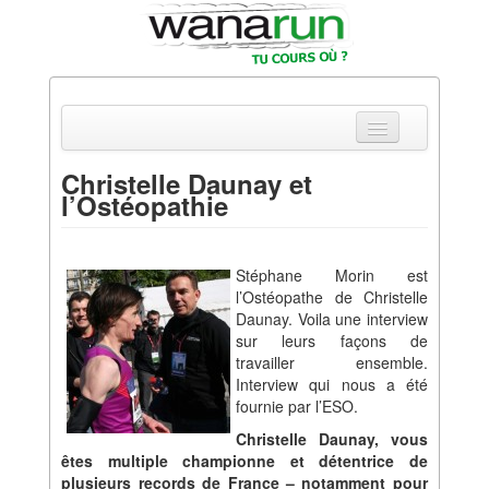
Christelle Daunay et
l’Ostéopathie
Actualités
Equipements & Tests
Stéphane Morin est
Parcours & Courses
l’Ostéopathe de Christelle
Daunay. Voila une interview
Outils & Réseaux
sur leurs façons de
travailler ensemble.
Interview qui nous a été
fournie par l’ESO.
Christelle Daunay, vous
êtes multiple championne et détentrice de
plusieurs records de France – notamment pour