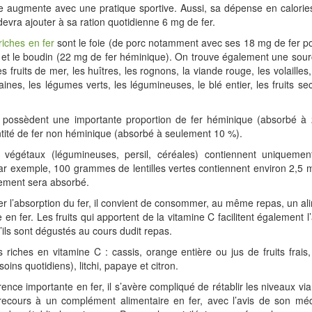
e augmente avec une pratique sportive. Aussi, sa dépense en calorie
 devra ajouter à sa ration quotidienne 6 mg de fer.
riches en fer
sont le foie (de porc notamment avec ses 18 mg de fer po
 et le boudin (22 mg de fer héminique). On trouve également une sour
s fruits de mer, les huîtres, les rognons, la viande rouge, les volailles
aines, les légumes verts, les légumineuses, le blé entier, les fruits se
 possèdent une importante proportion de fer héminique (absorbé à
tité de fer non héminique (absorbé à seulement 10 %).
 végétaux (légumineuses, persil, céréales) contiennent uniqueme
r exemple, 100 grammes de lentilles vertes contiennent environ 2,5 
ement sera absorbé.
er l’absorption du fer, il convient de consommer, au même repas, un al
 en fer. Les fruits qui apportent de la vitamine C facilitent également 
s’ils sont dégustés au cours dudit repas.
its riches en vitamine C : cassis, orange entière ou jus de fruits frais,
oins quotidiens), litchi, papaye et citron.
ence importante en fer, il s’avère compliqué de rétablir les niveaux via 
 recours à un complément alimentaire en fer, avec l’avis de son méd