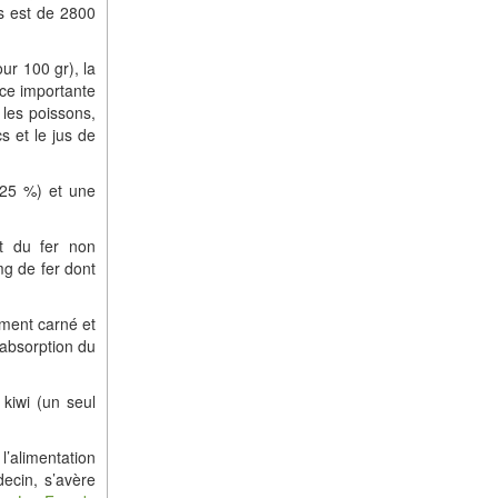
s est de 2800
ur 100 gr), la
ce importante
, les poissons,
cs et le jus de
 25 %) et une
nt du fer non
mg de fer dont
iment carné et
l’absorption du
 kiwi (un seul
l’alimentation
ecin, s’avère