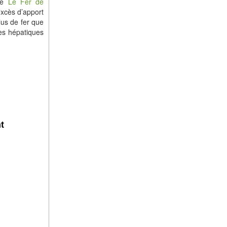
mme
Le Fer de
excès d’apport
lus de fer que
les hépatiques
t