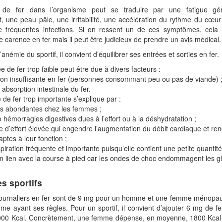
e fer dans l’organisme peut se traduire par une fatigue gén
, une peau pâle, une irritabilité, une accélération du rythme du cœur
 fréquentes infections. Si on ressent un de ces symptômes, cela 
 carence en fer mais il peut être judicieux de prendre un avis médical.
’anémie du sportif, il convient d’équilibrer ses entrées et sorties en fer.
e de fer trop faible peut être due à divers facteurs :
ion insuffisante en fer (personnes consommant peu ou pas de viande) 
absorption intestinale du fer.
 de fer trop importante s’explique par :
es abondantes chez les femmes ;
 hémorragies digestives dues à l’effort ou à la déshydratation ;
 d’effort élevée qui engendre l’augmentation du débit cardiaque et ren
aptes à leur fonction ;
piration fréquente et importante puisqu’elle contient une petite quantité 
 lien avec la course à pied car les ondes de choc endommagent les g
es sportifs
journaliers en fer sont de 9 mg pour un homme et une femme ménopa
e ayant ses règles. Pour un sportif, il convient d’ajouter 6 mg de fe
000 Kcal. Concrètement, une femme dépense, en moyenne, 1800 Kcal 