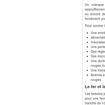
Un manque d
essoufflement
ou encore de
forcément une
Pour contrer l
Une entré
alimentat
mauvaise 
Une perte
Des règl
Des micro
Une durée
rouges in
Une trans
Anémie en
rouges.
Le fer et l
Les besoins 
pour une femm
tranche de 1