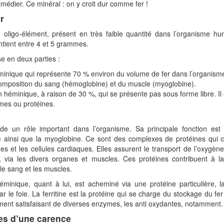
édier. Ce minéral : on y croit dur comme fer !
r
n oligo-élément, présent en très faible quantité dans l’organisme hu
ontient entre 4 et 5 grammes.
se en deux parties :
minique qui représente 70 % environ du volume de fer dans l’organisme.
omposition du sang (hémoglobine) et du muscle (myoglobine).
n héminique, à raison de 30 %, qui se présente pas sous forme libre. Il
mes ou protéines.
de un rôle important dans l’organisme. Sa principale fonction est 
e ainsi que la myoglobine. Ce sont des complexes de protéines qui co
es et les cellules cardiaques. Elles assurent le transport de l’oxygèn
 via les divers organes et muscles. Ces protéines contribuent à la
 le sang et les muscles.
minique, quant à lui, est acheminé via une protéine particulière, la
ar le foie. La ferritine est la protéine qui se charge du stockage du fer
ment satisfaisant de diverses enzymes, les anti oxydantes, notamment.
s d’une carence