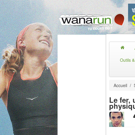
Outils 
Accueil
/
Le fer,
physiq