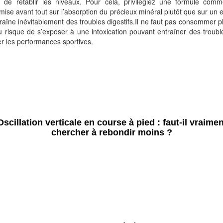
in de rétablir les niveaux. Pour cela, privilégiez une formule co
mise avant tout sur l’absorption du précieux minéral plutôt que sur un 
traîne inévitablement des troubles digestifs.Il ne faut pas consommer p
 risque de s’exposer à une intoxication pouvant entraîner des troub
r les performances sportives.
Oscillation verticale en course à pied : faut-il vraimen
chercher à rebondir moins ?