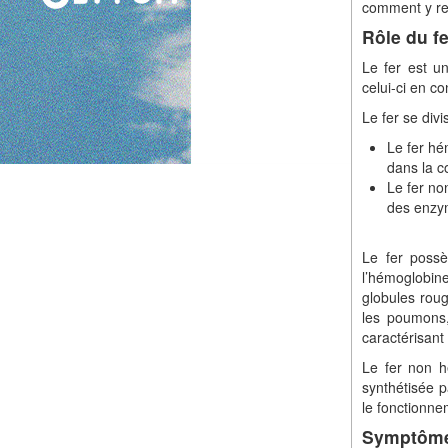
comment y rem
Rôle du fe
Le fer est u
celui-ci en c
Le fer se divi
Le fer hé
dans la c
Le fer no
des enzy
Le fer possè
l’hémoglobin
globules roug
les poumons,
caractérisant
Le fer non hé
synthétisée p
le fonctionne
Symptôme