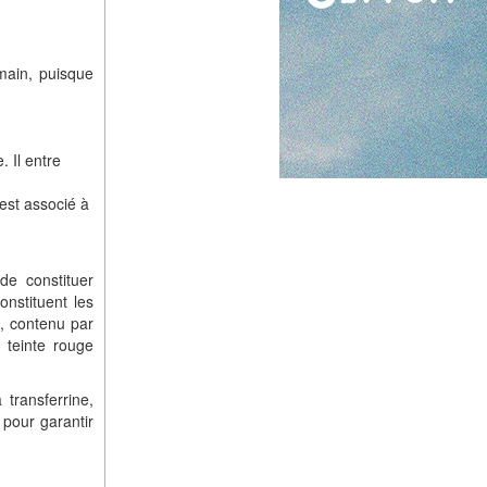
main, puisque
 Il entre
 est associé à
de constituer
nstituent les
e, contenu par
 teinte rouge
 transferrine,
 pour garantir