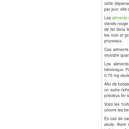
cette dépens
par jour, elle
Les
aliments 
viande rouge
de fer dans le
les noix et gr
pruneaux.
Ces aliments
moindre quan
Les aliments
héminique. Pa
0,75 mg seul
Afin de boost
un autre riche
précieux fer 
Voici les fru
couvre les bes
En cas de car
seule. Avoir