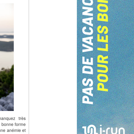
manquez très
re bonne forme
’une anémie et