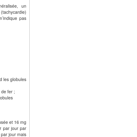
éralisée, un
 (tachycardie)
n’indique pas
;
d les globules
de fer ;
lobules
usée et 16 mg
r par jour par
par jour mais