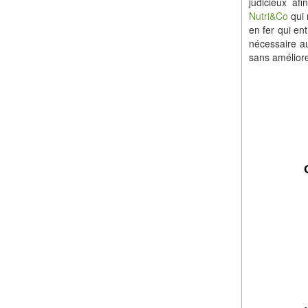
judicieux af
Nutri&Co
qui 
en fer qui en
nécessaire au
sans améliore