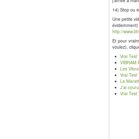
j’arrive à ma
14) Stop ou 
Une petite vi
évidemment
http://www.bf
Et pour vraim
voulez), cliqu
Vrai Tes
VIBRAM R
Les Vibra
Vrai Test
Le Marath
J’ai cour
Vrai Tes