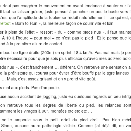
 surtout pas exagérer le mouvement en ayant tendance à sauter sur l’
 il faut se laisser guider, juste penser à pencher un peu le buste vers l
est que l’amplitude de la foulée se réduit naturellement – ce qui est, s
refoot
« Born to Run », la meilleure façon de courir vite et loin.
ter à plein de l’effet « ressort » du « comme pieds nus », il faut mainte
 A 10 à l’heure – pour moi – ce n’est pas le pied ! Et je pense que le
nd à la première allure de confort.
 un bout de ligne droite (200m) en sprint. 18,4 km/h. Pas mal mais je p
 être nécessaire pour que je sois plus efficace qu’avec mes adizero adio
ieds nus », c’est franchement … différent. On retrouve une sensation a
la préhistoire qui courait pour éviter d’être bouffé par le tigre laineu
… Mais, c’est assez grisant et on y prend vite goût.
as mal aux pieds. Pas d’ampoule.
ausé aucun accident de jogging, juste eu quelques regards un peu intr
n retrouve tous les degrés de liberté du pied, les relances son
Notamment les virages à 90°, montées etc etc etc …
 petite ampoule sous le petit orteil du pied droit. Pas bien mé
 Sinon, aucune autre pathologie visible. Comme j’ai déjà dit, on ve