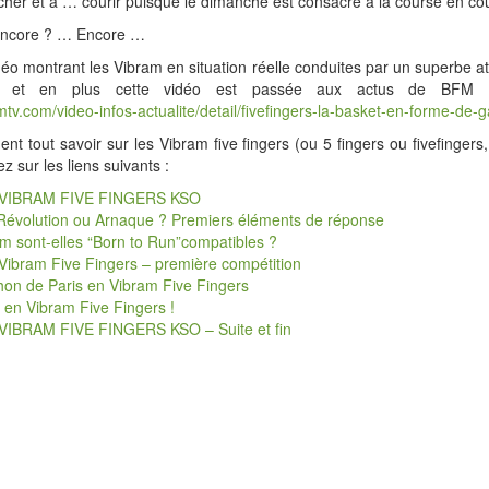
rcher et à … courir puisque le dimanche est consacré à la course en co
encore ? … Encore …
déo montrant les Vibram en situation réelle conduites par un superbe ath
) et en plus cette vidéo est passée aux actus de BFM : 
mtv.com/video-infos-actualite/detail/fivefingers-la-basket-en-forme-de-
ent tout savoir sur les Vibram five fingers (ou 5 fingers ou fivefinge
ez sur les liens suivants :
t VIBRAM FIVE FINGERS KSO
évolution ou Arnaque ? Premiers éléments de réponse
m sont-elles “Born to Run”compatibles ?
 Vibram Five Fingers – première compétition
on de Paris en Vibram Five Fingers
u en Vibram Five Fingers !
t VIBRAM FIVE FINGERS KSO – Suite et fin