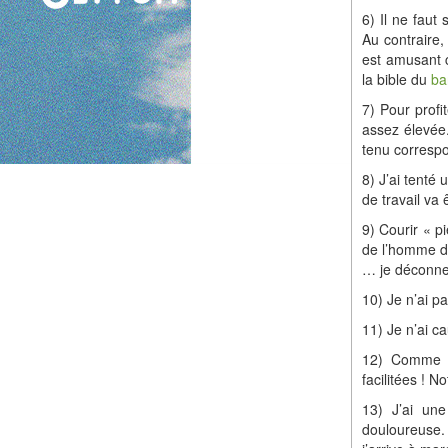
6) Il ne faut
Au contraire,
est amusant c’
la bible du
ba
7) Pour profi
assez élevée.
tenu correspo
8) J’ai tenté
de travail va
9) Courir « p
de l’homme de 
… je déconne 
10) Je n’ai p
11) Je n’ai c
12) Comme o
facilitées ! 
13) J’ai une
douloureuse.