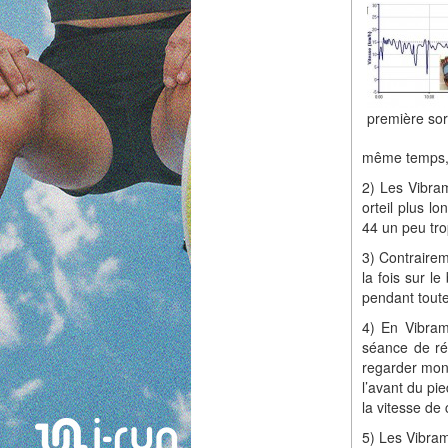
première sort
même temps, 
2) Les Vibra
orteil plus lo
44 un peu tro
3) Contrairem
la fois sur l
pendant toute
4) En Vibram
séance de ré
regarder mo
l’avant du pie
la vitesse de
5) Les Vibram