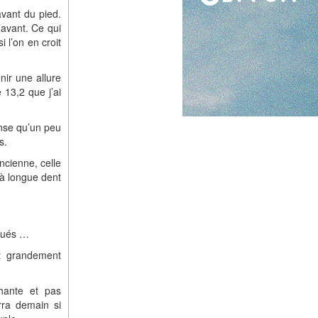
avant du pied.
’avant. Ce qui
i l’on en croit
nir une allure
 13,2 que j’ai
ense qu’un peu
s.
ncienne, celle
x à longue dent
igués …
t grandement
chante et pas
rra demain si