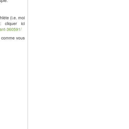
uple.
lète (i.e. moi
cliquer ici
gant-360591/
rs, comme vous