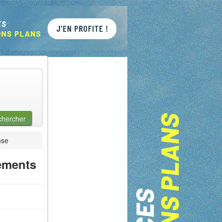
chercher
nse
éments