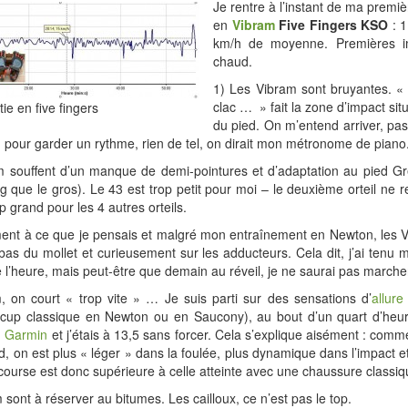
Je rentre à l’instant de ma premiè
en
Vibram
Five Fingers KSO
: 1
km/h de moyenne. Premières i
chaud.
1) Les Vibram sont bruyantes. « 
clac … » fait la zone d’impact sit
ie en five fingers
du pied. On m’entend arriver, pa
pour garder un rythme, rien de tel, on dirait mon métronome de piano
m souffent d’un manque de demi-pointures et d’adaptation au pied G
ng que le gros). Le 43 est trop petit pour moi – le deuxième orteil ne r
p grand pour les 4 autres orteils.
ent à ce que je pensais et malgré mon entraînement en Newton, les V
e bas du mollet et curieusement sur les adducteurs. Cela dit, j’ai tenu
 l’heure, mais peut-être que demain au réveil, je ne saurai pas marche
, on court « trop vite » … Je suis parti sur des sensations d’
allure
cup classique en Newton ou en Saucony), au bout d’un quart d’heure, 
n
Garmin
et j’étais à 13,5 sans forcer. Cela s’explique aisément : comm
d, on est plus « léger » dans la foulée, plus dynamique dans l’impact et
 course est donc supérieure à celle atteinte avec une chaussure classiq
 sont à réserver au bitumes. Les cailloux, ce n’est pas le top.