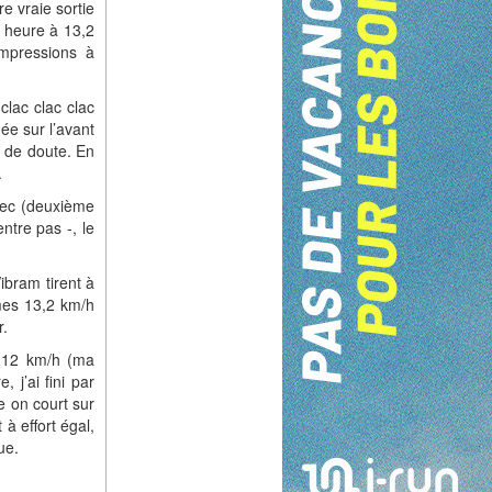
re vraie sortie
 heure à 13,2
mpressions à
clac clac clac
uée sur l’avant
s de doute. En
.
rec (deuxième
entre pas -, le
ibram tirent à
 mes 13,2 km/h
r.
12 km/h (ma
j’ai fini par
e on court sur
 à effort égal,
ue.