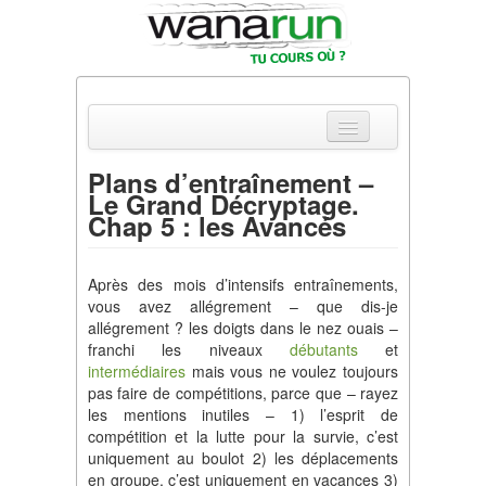
Plans d’entraînement –
Le Grand Décryptage.
Actualités
Chap 5 : les Avancés
Equipements & Tests
Après des mois d’intensifs entraînements,
Parcours & Courses
vous avez allégrement – que dis-je
allégrement ? les doigts dans le nez ouais –
Outils & Réseaux
franchi les niveaux
débutants
et
intermédiaires
mais vous ne voulez toujours
pas faire de compétitions, parce que – rayez
les mentions inutiles – 1) l’esprit de
compétition et la lutte pour la survie, c’est
uniquement au boulot 2) les déplacements
en groupe, c’est uniquement en vacances 3)