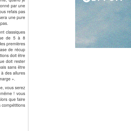
tionné par une
ous refais pas
 sera une pure
 pas.
ent classiques
ase de 5 à 8
des premières
hase de récup
tions doit être
ue doit rester
mais sans être
 à des allures
 marge ».
se, vous serez
d même ! vous
lors que faire
s compétitions