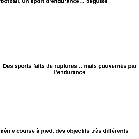
football, un sport d’endurance… déguisé
Des sports faits de ruptures… mais gouvernés par
l’endurance
même course à pied, des objectifs très différents