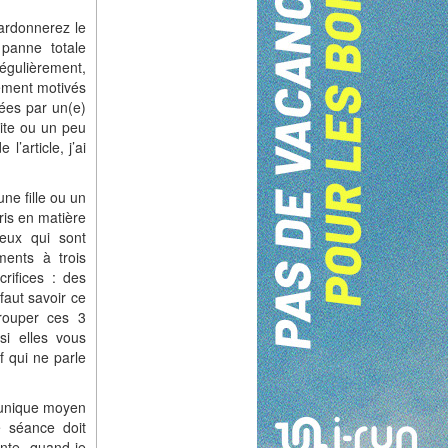
ardonnerez le
panne totale
régulièrement,
lement motivés
sées par un(e)
ite ou un peu
’article, j’ai
ne fille ou un
ris en matière
eux qui sont
ments à trois
rifices : des
faut savoir ce
rouper ces 3
i elles vous
f qui ne parle
t unique moyen
e séance doit
nte, quand je