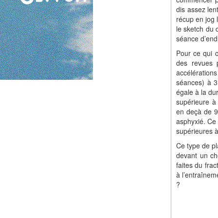
dis assez len
récup en jog 
le sketch du 
séance d’endu
Pour ce qui c
des revues 
accélération
séances) à 3
égale à la dur
supérieure à 
en deçà de 90
asphyxié. Ce 
supérieures à
Ce type de pl
devant un ch
faites du fra
à l’entraînem
?