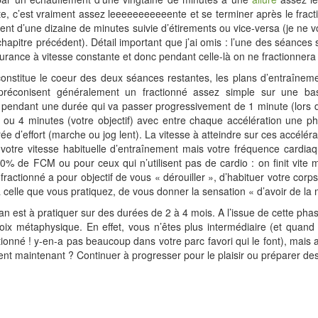
te, c’est vraiment assez leeeeeeeeeeente et se terminer après le frac
lent d’une dizaine de minutes suivie d’étirements ou vice-versa (je ne v
chapitre précédent). Détail important que j’ai omis : l’une des séances
rance à vitesse constante et donc pendant celle-là on ne fractionnera
onstitue le coeur des deux séances restantes, les plans d’entraînem
préconisent généralement un fractionné assez simple sur une b
s pendant une durée qui va passer progressivement de 1 minute (lors 
 ou 4 minutes (votre objectif) avec entre chaque accélération une p
ée d’effort (marche ou jog lent). La vitesse à atteindre sur ces accéléra
votre vitesse habituelle d’entraînement mais votre fréquence cardiaq
% de FCM ou pour ceux qui n’utilisent pas de cardio : on finit vite 
fractionné a pour objectif de vous « dérouiller », d’habituer votre corps
 celle que vous pratiquez, de vous donner la sensation « d’avoir de la
an est à pratiquer sur des durées de 2 à 4 mois. A l’issue de cette pha
oix métaphysique. En effet, vous n’êtes plus intermédiaire (et quan
ctionné ! y-en-a pas beaucoup dans votre parc favori qui le font), mais a
ent maintenant ? Continuer à progresser pour le plaisir ou préparer de