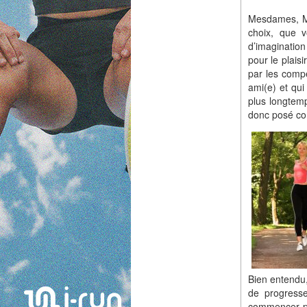
Mesdames, Me
choix, que 
d’imagination
pour le plais
par les compé
ami(e) et qu
plus longtemp
donc posé co
Bien entendu,
de progresse
commencer pa