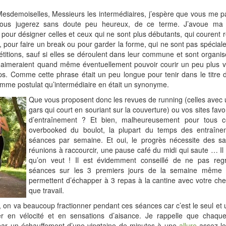
sdemoiselles, Messieurs les intermédiaires, j’espère que vous me p
vous jugerez sans doute peu heureux, de ce terme. J’avoue ma 
 pour désigner celles et ceux qui ne sont plus débutants, qui courent 
ir, pour faire un break ou pour garder la forme, qui ne sont pas spécia
titions, sauf si elles se déroulent dans leur commune et sont organi
i aimeraient quand même éventuellement pouvoir courir un peu plus v
s. Comme cette phrase était un peu longue pour tenir dans le titre de l
mme postulat qu’intermédiaire en était un synonyme.
Que vous proposent donc les revues de running (celles avec u
gars qui court en souriant sur la couverture) ou vos sites favo
d’entraînement ? Et bien, malheureusement pour tous c
overbooked du boulot, la plupart du temps des entraîne
séances par semaine. Et oui, le progrès nécessite des sac
réunions à raccourcir, une pause café du midi qui saute … Il 
qu’on veut ! Il est évidemment conseillé de ne pas reg
séances sur les 3 premiers jours de la semaine même s
permettent d’échapper à 3 repas à la cantine avec votre che
que travail.
 on va beaucoup fractionner pendant ces séances car c’est le seul e
r en vélocité et en sensations d’aisance. Je rappelle que chaqu
r un échauffement d’une vingtaine de minutes à une
allure
assez le