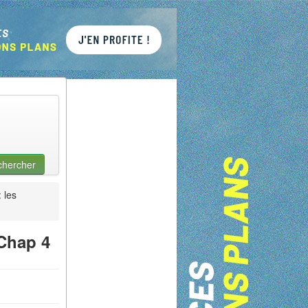
chercher
 les
 Chap 4