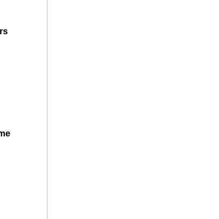
rs
hme