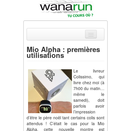
Mio Alpha : premières
utilisations
Actualités
Equipements & Tests
Le livreur
Colissimo, qui
Parcours & Courses
livre chez moi (à
7h00 du matin…
Outils & Réseaux
même le
samedi), doit
parfois avoir
l’impression
d’être le père noêl tant certains colis sont
attendus ! C’était le cas pour la Mio
Alpha, cette nouvelle montre est