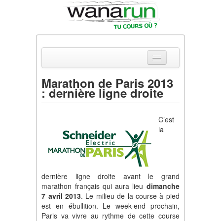
Marathon de Paris 2013
: dernière ligne droite
Actualités
Equipements & Tests
C’est
la
Parcours & Courses
Outils & Réseaux
dernière ligne droite avant le grand
marathon français qui aura lieu
dimanche
7 avril 2013
. Le milieu de la course à pied
est en ébullition. Le week-end prochain,
Paris va vivre au rythme de cette course