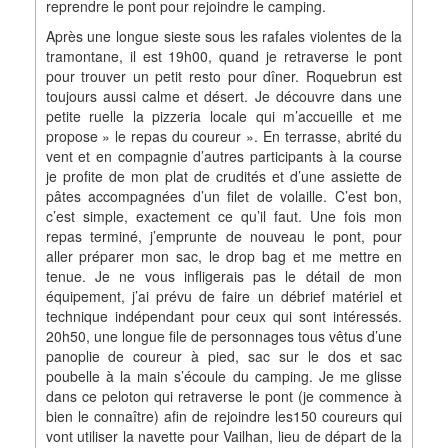
reprendre le pont pour rejoindre le camping.
Après une longue sieste sous les rafales violentes de la
tramontane, il est 19h00, quand je retraverse le pont
pour trouver un petit resto pour dîner. Roquebrun est
toujours aussi calme et désert. Je découvre dans une
petite ruelle la pizzeria locale qui m’accueille et me
propose » le repas du coureur ». En terrasse, abrité du
vent et en compagnie d’autres participants à la course
je profite de mon plat de crudités et d’une assiette de
pâtes accompagnées d’un filet de volaille. C’est bon,
c’est simple, exactement ce qu’il faut. Une fois mon
repas terminé, j’emprunte de nouveau le pont, pour
aller préparer mon sac, le drop bag et me mettre en
tenue. Je ne vous infligerais pas le détail de mon
équipement, j’ai prévu de faire un débrief matériel et
technique indépendant pour ceux qui sont intéressés.
20h50, une longue file de personnages tous vêtus d’une
panoplie de coureur à pied, sac sur le dos et sac
poubelle à la main s’écoule du camping. Je me glisse
dans ce peloton qui retraverse le pont (je commence à
bien le connaître) afin de rejoindre les150 coureurs qui
vont utiliser la navette pour Vailhan, lieu de départ de la