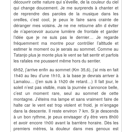
découvrir cette nature qui s’éveille, de la couleur du ciel
qui change doucement. Je me surprends à chanter et
de reprendre des paroles de la musique dans les
oreilles, c’est cool, je peux le faire sans crainte de
déranger mes voisins. Je ne me retourne afin d éviter
de n’apercevoir aucune lumière de frontale et garder
l’idée que je ne suis pas le dernier… Je regarde
fréquemment ma montre pour contrôler l’altitude et
estimer le moment ou je serais au sommet. Comme au
Tatanjo plus je monte plus le vent se fait sentir et parfois
les rafales me poussent même hors du sentier.
6h52, j’arrive enfin au sommet (Km 35,6), j’ai mis en fait
1h40 au lieu d’une 1h10, à la base je devrais arriver à
Lamalou… (j’en suis à 1h20 de retard…) Il fait jour, le
soleil n’est pas visible, mais la journée s’annonce belle,
c’est un moment rare, seul au sommet de cette
montagne. J’éteins ma lampe et sans vraiment faire de
halte car le vent est trop violent et froid, je m’engage
dans la descente. Il reste environ 7 km. Si je descends
à un bon rythme, je peux envisager d’y être vers 8h00
et avoir encore 1h00 avant la barrière horaire. Dès les
premiers mètres, la douleur dans mes genoux est