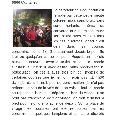
6666 Occitane.
Le carrefour de Roquebrun est
remplie par cette petite meute
colorée, mais sans bruit, sans
sono hurlante, même les
conversations entre coureurs
sont plutôt rares et dans tous
les cas discrètes, chacun est
déjà dans sa course,
concentré, inquiet (?). 3 bus arrivent depuis le pont (le
jour ou quelqu’un coupe ce pont, Roquebrun n’existe
plus) manœuvrent avec difficulté et tout le monde
s’installe à l’intérieur avec calme, sans précipitation ni
bousculade (on est là aussi très loin de l’hystérie de
certaines courses que je ne nommerais pas….). 1h30
de trajet dans la nuit, peu de conversation (je n’ai pas
entendu le son de la voix de mon voisin) tout le monde
se repose.Le bus nous dépose au bas du village, il ne
peut pas franchir le dernier virage, on doit terminer à
pied pour rejoindre la zone de départ. Sur la place du
village, les boulistes ont été remplacés par les
concurrents, quelques lampions et un sono discrète