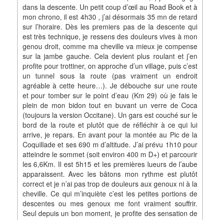
dans la descente. Un petit coup d’œil au Road Book et à
mon chrono, il est 4h30 , j’ai désormais 35 mn de retard
sur l’horaire. Dès les premiers pas de la descente qui
est très technique, je ressens des douleurs vives à mon
genou droit, comme ma cheville va mieux je compense
sur la jambe gauche. Cela devient plus roulant et j’en
profite pour trottiner, on approche d’un village, puis c’est
un tunnel sous la route (pas vraiment un endroit
agréable à cette heure…). Je débouche sur une route
et pour tomber sur le point d’eau (Km 29) où je fais le
plein de mon bidon tout en buvant un verre de Coca
(toujours la version Occitane). Un gars est couché sur le
bord de la route et plutôt que de réfléchir à ce qui lui
arrive, je repars. En avant pour la montée au Pic de la
Coquillade et ses 690 m d’altitude. J’ai prévu 1h10 pour
atteindre le sommet (soit environ 400 m D+) et parcourir
les 6,6Km. Il est 5h15 et les premières lueurs de l’aube
apparaissent. Avec les bâtons mon rythme est plutôt
correct et je n’ai pas trop de douleurs aux genoux ni à la
cheville. Ce qui m’inquiète c’est les petites portions de
descentes ou mes genoux me font vraiment souffrir.
Seul depuis un bon moment, je profite des sensation de