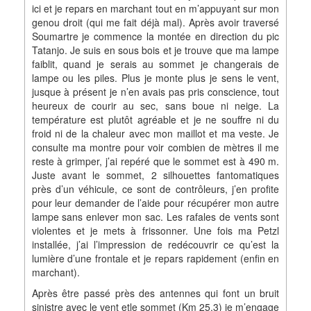
ici et je repars en marchant tout en m’appuyant sur mon
genou droit (qui me fait déjà mal). Après avoir traversé
Soumartre je commence la montée en direction du pic
Tatanjo. Je suis en sous bois et je trouve que ma lampe
faiblit, quand je serais au sommet je changerais de
lampe ou les piles. Plus je monte plus je sens le vent,
jusque à présent je n’en avais pas pris conscience, tout
heureux de courir au sec, sans boue ni neige. La
température est plutôt agréable et je ne souffre ni du
froid ni de la chaleur avec mon maillot et ma veste. Je
consulte ma montre pour voir combien de mètres il me
reste à grimper, j’ai repéré que le sommet est à 490 m.
Juste avant le sommet, 2 silhouettes fantomatiques
près d’un véhicule, ce sont de contrôleurs, j’en profite
pour leur demander de l’aide pour récupérer mon autre
lampe sans enlever mon sac. Les rafales de vents sont
violentes et je mets à frissonner. Une fois ma Petzl
installée, j’ai l’impression de redécouvrir ce qu’est la
lumière d’une frontale et je repars rapidement (enfin en
marchant).
Après être passé près des antennes qui font un bruit
sinistre avec le vent etle sommet (Km 25,3) je m’engage