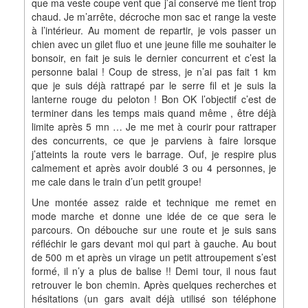
que ma veste coupe vent que j’ai conservé me tient trop
chaud. Je m’arrête, décroche mon sac et range la veste
à l’intérieur. Au moment de repartir, je vois passer un
chien avec un gilet fluo et une jeune fille me souhaiter le
bonsoir, en fait je suis le dernier concurrent et c’est la
personne balai ! Coup de stress, je n’ai pas fait 1 km
que je suis déjà rattrapé par le serre fil et je suis la
lanterne rouge du peloton ! Bon OK l’objectif c’est de
terminer dans les temps mais quand même , être déjà
limite après 5 mn … Je me met à courir pour rattraper
des concurrents, ce que je parviens à faire lorsque
j’atteints la route vers le barrage. Ouf, je respire plus
calmement et après avoir doublé 3 ou 4 personnes, je
me cale dans le train d’un petit groupe!
Une montée assez raide et technique me remet en
mode marche et donne une idée de ce que sera le
parcours. On débouche sur une route et je suis sans
réfléchir le gars devant moi qui part à gauche. Au bout
de 500 m et après un virage un petit attroupement s’est
formé, il n’y a plus de balise !! Demi tour, il nous faut
retrouver le bon chemin. Après quelques recherches et
hésitations (un gars avait déjà utilisé son téléphone