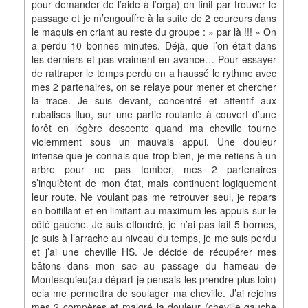
pour demander de l’aide à l’orga) on finit par trouver le
passage et je m’engouffre à la suite de 2 coureurs dans
le maquis en criant au reste du groupe : » par là !!! » On
a perdu 10 bonnes minutes. Déjà, que l’on était dans
les derniers et pas vraiment en avance… Pour essayer
de rattraper le temps perdu on a haussé le rythme avec
mes 2 partenaires, on se relaye pour mener et chercher
la trace. Je suis devant, concentré et attentif aux
rubalises fluo, sur une partie roulante à couvert d’une
forêt en légère descente quand ma cheville tourne
violemment sous un mauvais appui. Une douleur
intense que je connais que trop bien, je me retiens à un
arbre pour ne pas tomber, mes 2 partenaires
s’inquiètent de mon état, mais continuent logiquement
leur route. Ne voulant pas me retrouver seul, je repars
en boitillant et en limitant au maximum les appuis sur le
côté gauche. Je suis effondré, je n’ai pas fait 5 bornes,
je suis à l’arrache au niveau du temps, je me suis perdu
et j’ai une cheville HS. Je décide de récupérer mes
bâtons dans mon sac au passage du hameau de
Montesquieu(au départ je pensais les prendre plus loin)
cela me permettra de soulager ma cheville. J’ai rejoins
mes 2 compères et malgré la douleur (cheville gauche