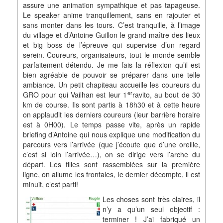
assure une animation sympathique et pas tapageuse.
Le speaker anime tranquillement, sans en rajouter et
sans monter dans les tours. C’est tranquille, à l’image
du village et d’Antoine Guillon le grand maître des lieux
et big boss de l’épreuve qui supervise d’un regard
serein. Coureurs, organisateurs, tout le monde semble
parfaitement détendu. Je me fais la réflexion qu’il est
bien agréable de pouvoir se préparer dans une telle
ambiance. Un petit chapiteau accueille les coureurs du
er
GRO pour qui Vailhan est leur 1
ravito, au bout de 30
km de course. Ils sont partis à 18h30 et à cette heure
on applaudit les derniers coureurs (leur barrière horaire
est à 0H00). Le temps passe vite, après un rapide
briefing d’Antoine qui nous explique une modification du
parcours vers l’arrivée (que j’écoute que d’une oreille,
c’est si loin l’arrivée…), on se dirige vers l’arche du
départ. Les filles sont rassemblées sur la première
ligne, on allume les frontales, le dernier décompte, il est
minuit, c’est parti!
Les choses sont très claires, il
n’y a qu’un seul objectif :
terminer ! J’ai fabriqué un