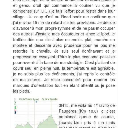
et genou droit qui commence à couiner vu que je
compense sur lui…) je fais l’effort pour rester dans leur
sillage. Un coup d’œil au Road book me confirme que
j’ai environ15 mn de retard sur les prévisions. Je décide
d’avancer à mon propre rythme et de ne pas m’occuper
des autres. J’installe mes écouteurs et lance le Ipod, je
trottine dès que c’est plus ou moins plat, marche en
montée et descente avec prudence pour ne pas me
retordre la cheville. Je suis seul dorénavant et je
progresse en essayant d’être le plus économe possible
pour revenir à la base de ma stratégie. C’est plaisant de
courir seul en pleine nuit, la température est agréable,
je ne subis plus les événements, j’ai repris le contrôle
de ma course. Je reste concentré pour repérer les
marques d’orientation tout en étant attentif ou je pose
les pieds.
er
3H15, me voila au 1
ravito de
Faugères (Km 18,8) ici c’est
ambiance queue de course,
j’aurais bien pris 5 mn mais