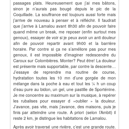
passages plats. Heureusement que j’ai mes bâtons,
sinon je n’aurais pas bougé depuis le pic de la
Coquillade. La souffrance est toujours aussi forte mais
j’arrive de nouveau à penser et à réfléchir. Il faudrait
que j’arrive à Lamalou avant 8h30 afin de pouvoir faire
quand même un break, me reposer (enfin surtout mes
genoux), essayer de voir si je peux avoir un anti douleur
afin de pouvoir repartir avant 9h00 et la barrière
horaire. Par contre si ça ne s’améliore pas pour mes
genoux, il est impossible d’imaginer redescendre du
Caroux sur Colombières. Monter? Peut être! La douleur
est présente mais supportable, par contre la descente…
J’essaye de reprendre ma routine de course,
hydratation toutes les 10 mn d’une gorgée de mon
mélange dans la poche à eau et tout les ¼ h un coup
d’eau pure au bidon, un gel, une pastille de Sporténine.
Je me concentre au maximum sur la musique, à repérer
les rubalises pour essayer d »oublier » la douleur.
J’avance, pas vite, mais j’avance, des maisons, puis je
finis par atteindre une route. A priori (selon l’Ambit) il
reste 2 km, je distingue les habitations de Lamalou.
Après avoir traversé une rivière, c’est une grande route.