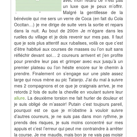
avec mon retard ce n’est pas
un luxe que je peux m’offrir.
Malgré la gentillesse de la
bénévole qui me sers un verre de Coca (en fait du Cola
Occitan…) je me dirige de suite vers la sortie et repars
dans la nuit. Au bout de 200m Je m’égare dans les
ruelles du village et je dois revenir sur mes pas. Il faut
que je sois plus attentif aux rubalises, voilà ce que c’est
d’être habitué aux courses de masses ou l’on suit sans
réfléchir devant soi… 2 coureurs arrivent et j’en profite
pour prendre leur pas et grimper avec eux jusqu’à un
premier plateau ou l’on hésite encore sur le chemin à
prendre. Finalement on s’engage sur une piste assez
large qui nous mène au pic Tatanjo. J’ai du mal à suivre
mes 2 compagnons et ce que je craignais arrive, je me
retords 2 fois de suite la cheville en voulant suivre leur
allure
. La deuxième torsion me fait hurler de douleur et
je suis obligé de m’assoir! Putain c’est toujours pareil,
pourquoi est ce que je m’obstine à vouloir suivre
d’autres coureurs, je ne suis pas dans mon rythme, je
prends des risques, je suis moins concentré sur mes
appuis et c’est l’erreur qui peut me contraindre à arrêter
la course. Je me maudis, mais bon je ne vais pas moisir