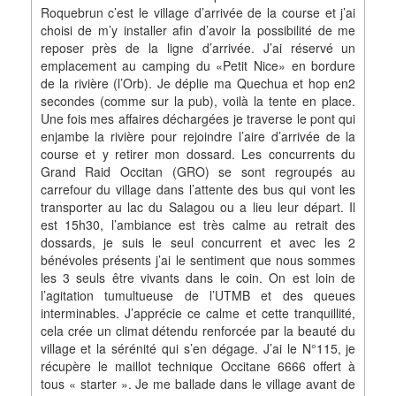
Roquebrun c’est le village d’arrivée de la course et j’ai
choisi de m’y installer afin d’avoir la possibilité de me
reposer près de la ligne d’arrivée. J’ai réservé un
emplacement au camping du «Petit Nice» en bordure
de la rivière (l’Orb). Je déplie ma Quechua et hop en2
secondes (comme sur la pub), voilà la tente en place.
Une fois mes affaires déchargées je traverse le pont qui
enjambe la rivière pour rejoindre l’aire d’arrivée de la
course et y retirer mon dossard. Les concurrents du
Grand Raid Occitan (GRO) se sont regroupés au
carrefour du village dans l’attente des bus qui vont les
transporter au lac du Salagou ou a lieu leur départ. Il
est 15h30, l’ambiance est très calme au retrait des
dossards, je suis le seul concurrent et avec les 2
bénévoles présents j’ai le sentiment que nous sommes
les 3 seuls être vivants dans le coin. On est loin de
l’agitation tumultueuse de l’UTMB et des queues
interminables. J’apprécie ce calme et cette tranquillité,
cela crée un climat détendu renforcée par la beauté du
village et la sérénité qui s’en dégage. J’ai le N°115, je
récupère le maillot technique Occitane 6666 offert à
tous « starter ». Je me ballade dans le village avant de