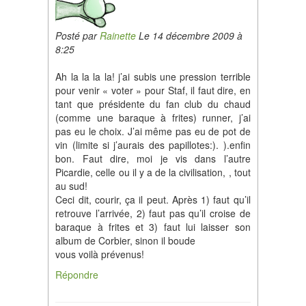
Posté par
Rainette
Le 14 décembre 2009 à
8:25
Ah la la la la! j’ai subis une pression terrible
pour venir « voter » pour Staf, il faut dire, en
tant que présidente du fan club du chaud
(comme une baraque à frites) runner, j’ai
pas eu le choix. J’ai même pas eu de pot de
vin (limite si j’aurais des papillotes:). ).enfin
bon. Faut dire, moi je vis dans l’autre
Picardie, celle ou il y a de la civilisation, , tout
au sud!
Ceci dit, courir, ça il peut. Après 1) faut qu’il
retrouve l’arrivée, 2) faut pas qu’il croise de
baraque à frites et 3) faut lui laisser son
album de Corbier, sinon il boude
vous voilà prévenus!
Répondre