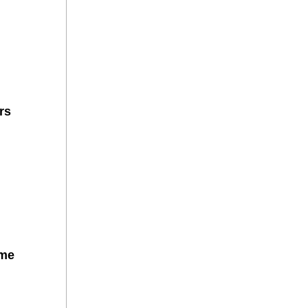
rs
hme