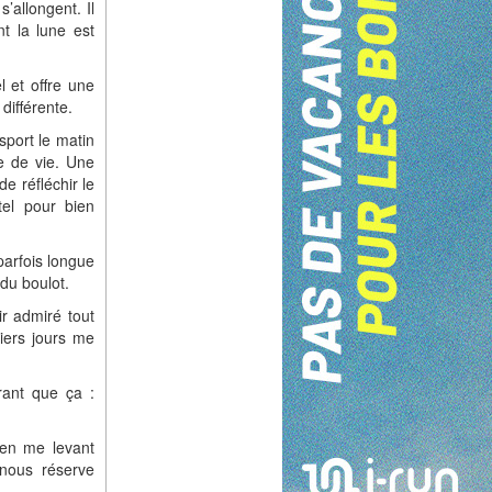
s’allongent. Il
nt la lune est
l et offre une
différente.
port le matin
e de vie. Une
de réfléchir le
tel pour bien
parfois longue
 du boulot.
ir admiré tout
niers jours me
urant que ça :
r en me levant
 nous réserve