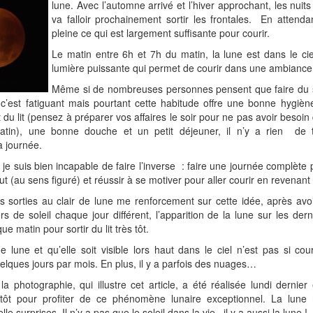
lune. Avec l’automne arrivé et l’hiver approchant, les nuits 
va falloir prochainement sortir les frontales. En attenda
pleine ce qui est largement suffisante pour courir.
Le matin entre 6h et 7h du matin, la lune est dans le cie
lumière puissante qui permet de courir dans une ambiance 
Même si de nombreuses personnes pensent que faire du s
 c’est fatiguant mais pourtant cette habitude offre une bonne hygièn
 du lit (pensez à préparer vos affaires le soir pour ne pas avoir besoin 
tin), une bonne douche et un petit déjeuner, il n’y a rien de 
 journée.
je suis bien incapable de faire l’inverse : faire une journée complète 
ut (au sens figuré) et réussir à se motiver pour aller courir en revenant
 sorties au clair de lune me renforcement sur cette idée, après avo
ers de soleil chaque jour différent, l’apparition de la lune sur les der
e matin pour sortir du lit très tôt.
ne lune et qu’elle soit visible lors haut dans le ciel n’est pas si co
lques jours par mois. En plus, il y a parfois des nuages…
a photographie, qui illustre cet article, a été réalisée lundi dernie
tôt pour profiter de ce phénomène lunaire exceptionnel. La lune
le surprises. Il n’y a pas que le soleil dans la vie , il y a aussi la lune !