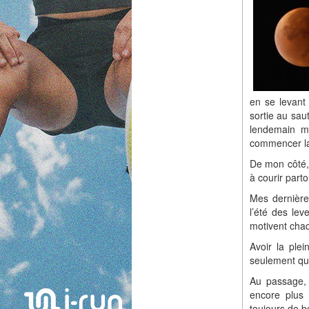
en se levant
sortie au saut
lendemain ma
commencer la
De mon côté, 
à courir parto
Mes dernières
l’été des lev
motivent chaqu
Avoir la plei
seulement que
Au passage, l
encore plus 
toujours de bel