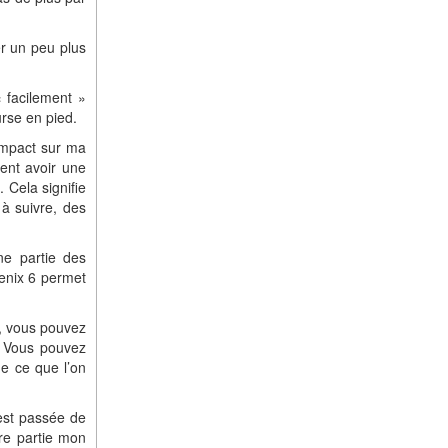
er un peu plus
« facilement »
rse en pied.
 impact sur ma
ent avoir une
 Cela signifie
à suivre, des
Une partie des
nix 6 permet
m, vous pouvez
. Vous pouvez
e ce que l’on
 est passée de
re partie mon