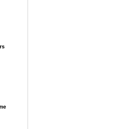
rs
hme