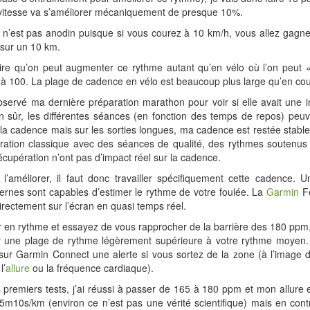
vitesse va s’améliorer mécaniquement de presque 10%.
i n’est pas anodin puisque si vous courez à 10 km/h, vous allez gagn
 sur un 10 km.
oire qu’on peut augmenter ce rythme autant qu’en vélo où l’on peut 
à 100. La plage de cadence en vélo est beaucoup plus large qu’en cou
observé ma dernière préparation marathon pour voir si elle avait une
n sûr, les différentes séances (en fonction des temps de repos) peuv
 la cadence mais sur les sorties longues, ma cadence est restée stable.
ration classique avec des séances de qualité, des rythmes soutenus 
cupération n’ont pas d’impact réel sur la cadence.
l’améliorer, il faut donc travailler spécifiquement cette cadence. 
rnes sont capables d’estimer le rythme de votre foulée. La
Garmin
Fe
directement sur l’écran en quasi temps réel.
er en rythme et essayez de vous rapprocher de la barrière des 180 pp
 une plage de rythme légèrement supérieure à votre rythme moyen
ur Garmin Connect une alerte si vous sortez de la zone (à l’image d
l’
allure
ou la fréquence cardiaque).
s premiers tests, j’ai réussi à passer de 165 à 180 ppm et mon allure
m10s/km (environ ce n’est pas une vérité scientifique) mais en cont