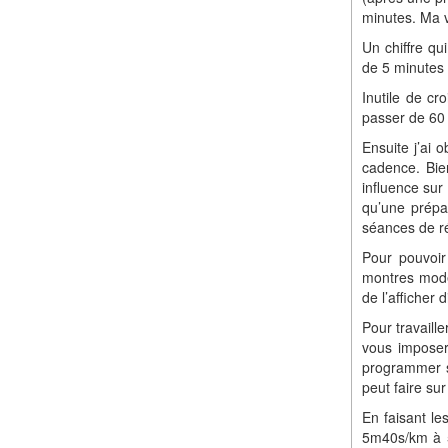
minutes. Ma 
Un chiffre qu
de 5 minutes
Inutile de cr
passer de 60 
Ensuite j’ai 
cadence. Bie
influence sur
qu’une prépa
séances de ré
Pour pouvoir 
montres mode
de l’afficher 
Pour travaill
vous imposer
programmer s
peut faire sur 
En faisant le
5m40s/km à 5