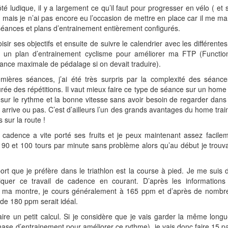
té ludique, il y a largement ce qu’il faut pour progresser en vélo ( et
 mais je n’ai pas encore eu l’occasion de mettre en place car il me m
séances et plans d’entrainement entièrement configurés.
hoisir ses objectifs et ensuite de suivre le calendrier avec les différente
 un plan d’entrainement cyclisme pour améliorer ma FTP (Functio
ance maximale de pédalage si on devait traduire).
mières séances, j’ai été très surpris par la complexité des séanc
rée des répétitions. Il vaut mieux faire ce type de séance sur un home 
sur le rythme et la bonne vitesse sans avoir besoin de regarder dans
 arrive ou pas. C’est d’ailleurs l’un des grands avantages du home train
 sur la route !
 cadence a vite porté ses fruits et je peux maintenant assez facile
90 et 100 tours par minute sans problème alors qu’au début je trouv
t que je préfère dans le triathlon est la course à pied. Je me suis
iquer ce travail de cadence en courant. D’après les information
r ma montre, je cours généralement à 165 ppm et d’après de nombr
de 180 ppm serait idéal.
faire un petit calcul. Si je considère que je vais garder la même long
ase d’entrainement pour améliorer ce rythme), je vais donc faire 15 p