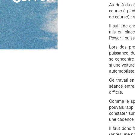
Au delà du cô
course à pied
de course) : 
Il suffit de c
mis en place
Power : puiss
Lors des pre
puissance, du
se concentre 
si une voiture
automobilistes
Ce travail en
séance entre 
difficile.
Comme le spor
pouvais appl
constater su
une cadence 
Il faut donc 
(après une ph