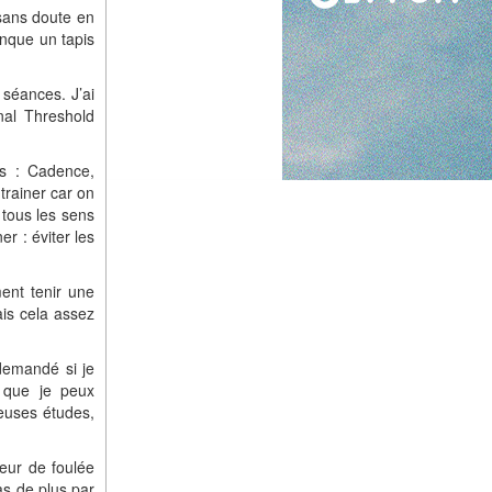
 sans doute en
anque un tapis
s séances. J’ai
nal Threshold
es : Cadence,
trainer car on
 tous les sens
er : éviter les
ment tenir une
ais cela assez
 demandé si je
s que je peux
euses études,
ueur de foulée
as de plus par