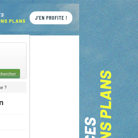
chercher
se ?
n