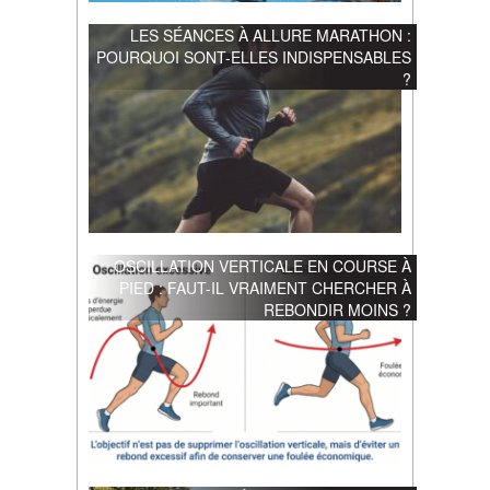
LES SÉANCES À ALLURE MARATHON :
POURQUOI SONT-ELLES INDISPENSABLES
?
OSCILLATION VERTICALE EN COURSE À
PIED : FAUT-IL VRAIMENT CHERCHER À
REBONDIR MOINS ?