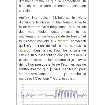
dimanche matin et que la compétition, tu
n’en as rien à faire, là encore passe ton
chemin.
Ami(e) internaute, félicitations, tu viens
d’atteindre le niveau 3. Maintenant, il va te
falloir faire preuve d’imagination. Si tu es l’un
des mes fidèles lecteurs(rices), tu es
maintenant fan de longue date de Newton et
tout récent converti aux
Vibram
, convaincu
qu’il n’y a rien de tel, à terme, que le
barefoot
dans la vie. Pour lire la suite de
l’article, tu oublies tout ce que j’ai écrit depuis
plusieurs mois, tu fais comme si je n’avais
rien dit ou presque et tu ne t’étonnes pas de
l’enthousiasme que je vais manifester pour
les adizero adios – m…. j’ai craché le
morceau ! C’est bon ? Alors, écoute …