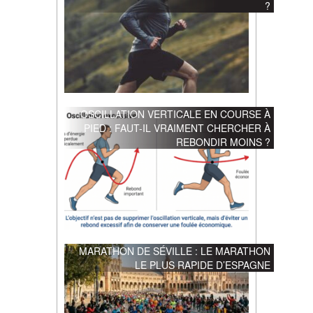
?
OSCILLATION VERTICALE EN COURSE À
PIED : FAUT-IL VRAIMENT CHERCHER À
REBONDIR MOINS ?
MARATHON DE SÉVILLE : LE MARATHON
LE PLUS RAPIDE D’ESPAGNE