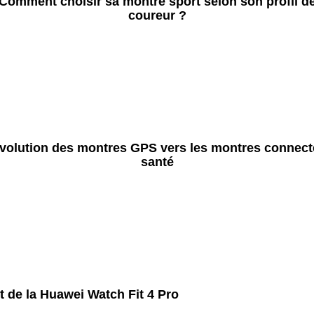
Comment choisir sa montre sport selon son profil d
coureur ?
évolution des montres GPS vers les montres connec
santé
t de la Huawei Watch Fit 4 Pro