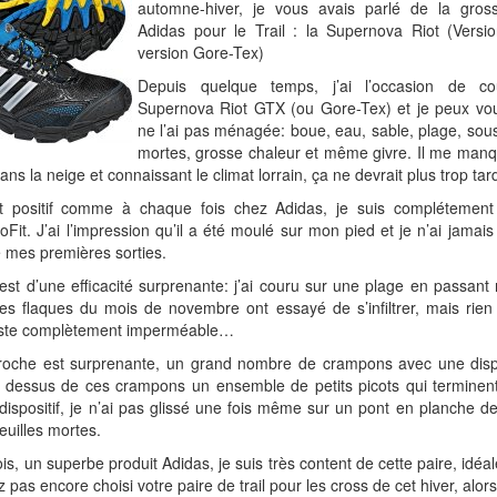
automne-hiver, je vous avais parlé de la gros
Adidas pour le Trail : la Supernova Riot (Versi
version Gore-Tex)
Depuis quelque temps, j’ai l’occasion de co
Supernova Riot GTX (ou Gore-Tex) et je peux vou
ne l’ai pas ménagée: boue, eau, sable, plage, sous-
mortes, grosse chaleur et même givre. Il me man
dans la neige et connaissant le climat lorrain, ça ne devrait plus trop tar
t positif comme à chaque fois chez Adidas, je suis complétement 
Fit. J’ai l’impression qu’il a été moulé sur mon pied et je n’ai jama
 mes premières sorties.
st d’une efficacité surprenante: j’ai couru sur une plage en passant
es flaques du mois de novembre ont essayé de s’infiltrer, mais rien 
este complètement imperméable…
ccroche est surprenante, un grand nombre de crampons avec une disp
au dessus de ces crampons un ensemble de petits picots qui terminent
dispositif, je n’ai pas glissé une fois même sur un pont en planche de
euilles mortes.
s, un superbe produit Adidas, je suis très content de cette paire, idéale
 pas encore choisi votre paire de trail pour les cross de cet hiver, alors