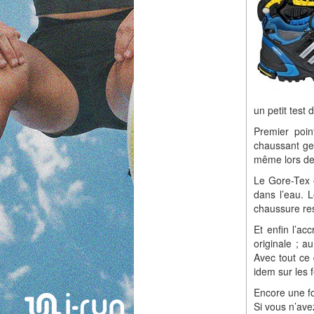
un petit test 
Premier poin
chaussant geo
même lors de
Le Gore-Tex e
dans l’eau. L
chaussure r
Et enfin l’a
originale ; 
Avec tout ce 
idem sur les f
Encore une foi
Si vous n’avez