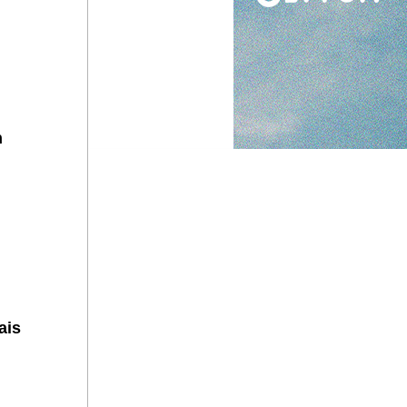
n
ais