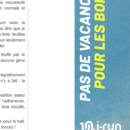
se nouveauté
on normale et
urir avec la
s dire que je
bois, feuilles
que seulement
der.
bluffé par le
is aucune gêne
 régulièrement
n’y a fait, la
osition assez
 l’adhérence.
 bois mouillé,
 pour le trail.
 foncez !