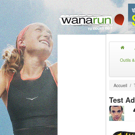
Outils 
Accueil
/
Test A