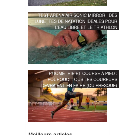
TEST ARENA AIR SONIC MIRROR : DES
LUNETTES DE NATATION IDÉALES POUR
L’EAU LIBRE ET LE TRIATHLON
PLIOMÉTRIE ET COURSE À PIED :
POURQUOI TOUS LES COUREURS
DEVRAIENT EN FAIRE (OU PRESQUE)
Meilleurs articles