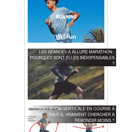
LES SÉANCES À ALLURE MARATHON :
POURQUOI SONT-ELLES INDISPENSABLES
?
OSCILLATION VERTICALE EN COURSE À
PIED : FAUT-IL VRAIMENT CHERCHER À
REBONDIR MOINS ?