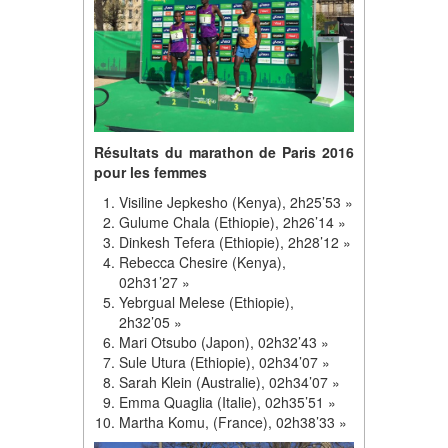
Résultats du marathon de Paris 2016
pour les femmes
Visiline Jepkesho (Kenya), 2h25’53 »
Gulume Chala (Ethiopie), 2h26’14 »
Dinkesh Tefera (Ethiopie), 2h28’12 »
Rebecca Chesire (Kenya),
02h31’27 »
Yebrgual Melese (Ethiopie),
2h32’05 »
Mari Otsubo (Japon), 02h32’43 »
Sule Utura (Ethiopie), 02h34’07 »
Sarah Klein (Australie), 02h34’07 »
Emma Quaglia (Italie), 02h35’51 »
Martha Komu, (France), 02h38’33 »