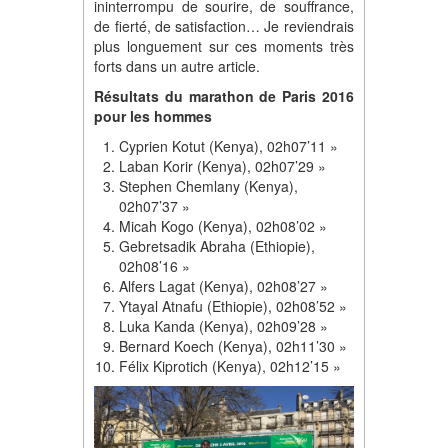
ininterrompu de sourire, de souffrance,
de fierté, de satisfaction… Je reviendrais
plus longuement sur ces moments très
forts dans un autre article.
Résultats du marathon de Paris 2016
pour les hommes
Cyprien Kotut (Kenya), 02h07’11 »
Laban Korir (Kenya), 02h07’29 »
Stephen Chemlany (Kenya),
02h07’37 »
Micah Kogo (Kenya), 02h08’02 »
Gebretsadik Abraha (Ethiopie),
02h08’16 »
Alfers Lagat (Kenya), 02h08’27 »
Ytayal Atnafu (Ethiopie), 02h08’52 »
Luka Kanda (Kenya), 02h09’28 »
Bernard Koech (Kenya), 02h11’30 »
Félix Kiprotich (Kenya), 02h12’15 »