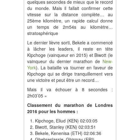
quelques secondes de mieux que le record
du monde. Mais il fallait confirmer cette
vitesse sur la distance complète… au
25ème kilomètre, un rapide calcul donne
un temps de 2m54s au kilomètre…
stratosphérique
Le dernier lièvre sorti, Bekele a commencé
à lâcher les leaders, il reste en tête
Kipchoge (vainqueur en 2015) et Biwott (le
vainqueur du dernier marathon de
New-
York
). La bataille va tourner en faveur de
Kipchoge qui se dirige tranquillement vers
une victoire et peut être un record…
Mais il va échouer à 8 secondes :
2h03’05 »
Classement du marathon de Londres
2016 pour les hommes :
Kipchoge, Eliud (KEN) 02:03:05
Biwott, Stanley (KEN) 02:03:51
Bekele, Kenenisa (ETH) 02:06:36
Ghebreslassie, Ghirmay (ERI)