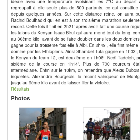
idéale avec une température avoisinant les 7°C au départ
regroupait à elle seule plus de 500 partants, ce qui constitue
depuis quelques années. Sur cette distance reine, on aura p
Rachid Boulhadid qui en est à son troisième marathon seulemen
record. Cette fois il finit en 2h21′ après avoir fait une course rég
les talons du Kenyan Isaac Birui qui aura mené tout du long, c
au 30ème kilo, avant de se faire doubler dans les deux dernier
gagne pour la troisième fois elle à Albi. En 2h49′, elle finit mê
dominé par les Ethiopiens. Ainsi Shambel Tufa gagne en 1h03′, t
le Kenyan du team 12, est deuxième en 1h08′. Nedi Tadeleh, pre
sixième de la course en 1h14′. Plus de 700 coureurs étaie
intermédiaire. Enfin sur le 10km, on retiendra que Alexis Dubois 
inquiétés. Alexandre Bourgeois, le récent vainqueur de Montgi
jusqu’au 6ème kilo avant de laisser filer la victoire.
Résultats
Photos