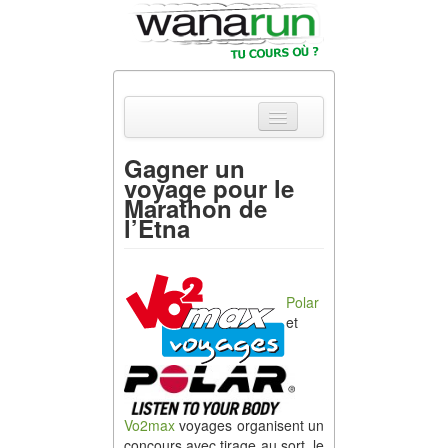
Gagner un
voyage pour le
Actualités
Marathon de
l’Etna
Equipements &
Tests
Parcours &
Polar
Courses
et
Outils & Réseaux
Vo2max
voyages organisent un
concours avec tirage au sort, le