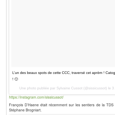
L’un des beaux spots de cette CCC, traversé cet aprèm ! Catogn
! 🙂
Une photo publiée par Sylvaine Cussot (@sissicussot) le
3
https://instagram.com/sissicussot/
François D’Haene était récemment sur les sentiers de la TD
Stéphane Brogniart.