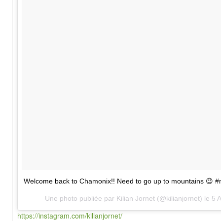
Welcome back to Chamonix!! Need to go up to mountains 😉 #
Une photo publiée par Kilian Jornet (@kilianjornet) le
5 
https://instagram.com/kilianjornet/