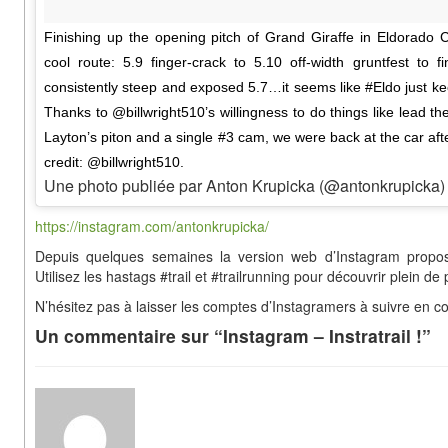
Finishing up the opening pitch of Grand Giraffe in Eldorado
cool route: 5.9 finger-crack to 5.10 off-width gruntfest to f
consistently steep and exposed 5.7…it seems like #Eldo just kee
Thanks to @billwright510’s willingness to do things like lead 
Layton’s piton and a single #3 cam, we were back at the car aft
credit: @billwright510.
Une photo publiée par Anton Krupicka (@antonkrupicka)
https://instagram.com/antonkrupicka/
Depuis quelques semaines la version web d’Instagram propo
Utilisez les hastags #trail et #trailrunning pour découvrir plein d
N’hésitez pas à laisser les comptes d’Instagramers à suivre en co
Un commentaire sur “Instagram – Instratrail !”