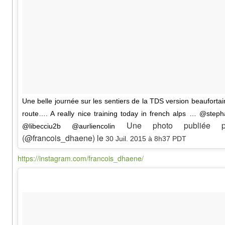
Une belle journée sur les sentiers de la TDS version beaufo
route…. A really nice training today in french alps … @ste
Une photo publiée pa
@libecciu2b @aurliencolin
(@francois_dhaene) le
30 Juil. 2015 à 8h37 PDT
https://instagram.com/francois_dhaene/