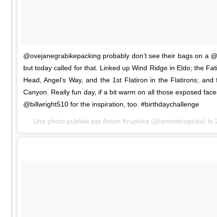
@ovejanegrabikepacking probably don’t see their bags on a @
but today called for that. Linked up Wind Ridge in Eldo; the Fat
Head, Angel’s Way, and the 1st Flatiron in the Flatirons; and
Canyon. Really fun day, if a bit warm on all those exposed face
@billwright510 for the inspiration, too. #birthdaychallenge
Une photo publiée par Anton Krupicka (@antonkrupicka) le